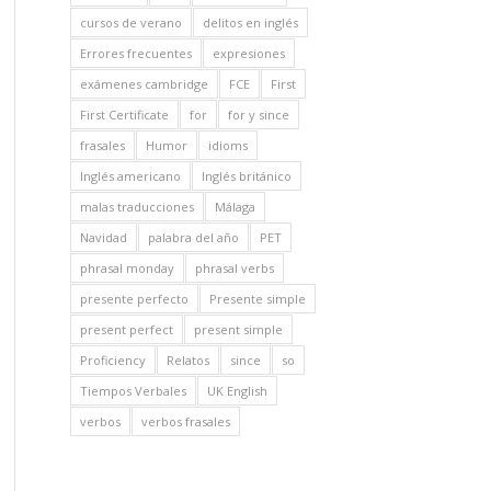
cursos de verano
delitos en inglés
Errores frecuentes
expresiones
exámenes cambridge
FCE
First
First Certificate
for
for y since
frasales
Humor
idioms
Inglés americano
Inglés británico
malas traducciones
Málaga
Navidad
palabra del año
PET
phrasal monday
phrasal verbs
presente perfecto
Presente simple
present perfect
present simple
Proficiency
Relatos
since
so
Tiempos Verbales
UK English
verbos
verbos frasales