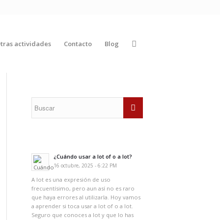
tras actividades
Contacto
Blog
¿Cuándo usar a lot of o a lot?
16 octubre, 2025 - 6:22 PM
A lot es una expresión de uso
frecuentísimo, pero aun así no es raro
que haya errores al utilizarla. Hoy vamos
a aprender si toca usar a lot of o a lot.
Seguro que conoces a lot y que lo has