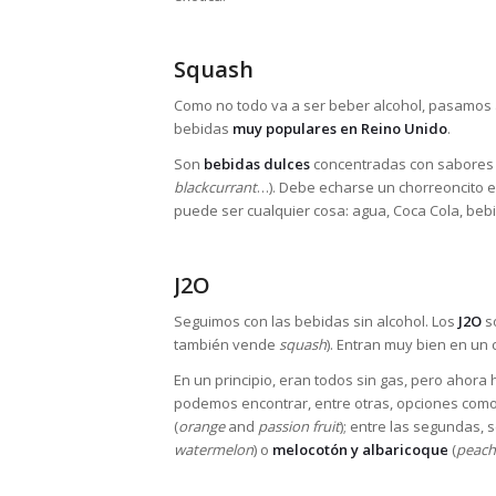
Squash
Como no todo va a ser beber alcohol, pasamos 
bebidas
muy populares en Reino Unido
.
Son
bebidas dulces
concentradas con sabores d
blackcurrant
…). Debe echarse un chorreoncito en
puede ser cualquier cosa: agua, Coca Cola, beb
J2O
Seguimos con las bebidas sin alcohol. Los
J2O
s
también vende
squash
). Entran muy bien en un
En un principio, eran todos sin gas, pero ahor
podemos encontrar, entre otras, opciones com
(
orange
and
passion fruit
); entre las segundas, 
watermelon
) o
melocotón y albaricoque
(
peach