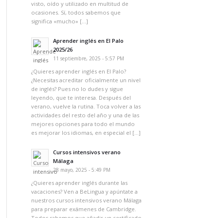
visto, oído y utilizado en multitud de
ocasiones. Sí, todos sabemos que
significa «mucho» […]
Aprender inglés en El Palo
2025/26
11 septiembre, 2025 - 5:57 PM
¿Quieres aprender inglés en El Palo?
¿Necesitas acreditar oficialmente un nivel
de inglés? Pues no lo dudes y sigue
leyendo, que te interesa. Después del
verano, vuelve la rutina. Toca volver a las
actividades del resto del año y una de las
mejores opciones para todo el mundo
es mejorar los idiomas, en especial el […]
Cursos intensivos verano
Málaga
28 mayo, 2025 - 5:49 PM
¿Quieres aprender inglés durante las
vacaciones? Ven a BeLingua y apúntate a
nuestros cursos intensivos verano Málaga
para preparar exámenes de Cambridge.
Todos sabemos que añadir un certificado