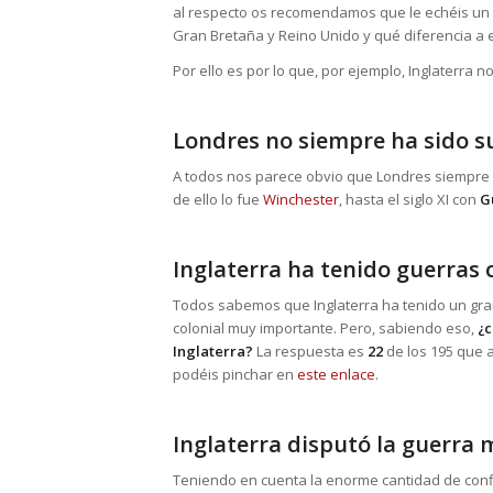
al respecto os recomendamos que le echéis un 
Gran Bretaña y Reino Unido y qué diferencia a 
Por ello es por lo que, por ejemplo, Inglaterra 
Londres no siempre ha sido su
A todos nos parece obvio que Londres siempre ha
de ello lo fue
Winchester
, hasta el siglo XI con
G
Inglaterra ha tenido guerras 
Todos sabemos que Inglaterra ha tenido un gran
colonial muy importante. Pero, sabiendo eso,
¿c
Inglaterra?
La respuesta es
22
de los 195 que a
podéis pinchar en
este enlace
.
Inglaterra disputó la guerra m
Teniendo en cuenta la enorme cantidad de confli