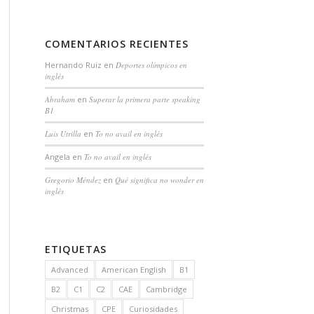
COMENTARIOS RECIENTES
Hernando Ruiz
en
Deportes olímpicos en
inglés
Abraham
en
Superar la primera parte speaking
B1
Luis Utrilla
en
To no avail en inglés
Angela
en
To no avail en inglés
Gregorio Méndez
en
Qué significa no wonder en
inglés
ETIQUETAS
Advanced
American English
B1
B2
C1
C2
CAE
Cambridge
Christmas
CPE
Curiosidades