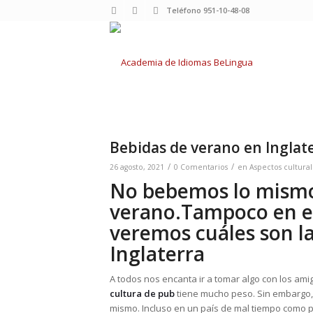
Teléfono 951-10-48-08
Bebidas de verano en Inglat
/
/
26 agosto, 2021
0 Comentarios
en
Aspectos cultural
No bebemos lo mismo
verano.Tampoco en el
veremos cuáles son l
Inglaterra
A todos nos encanta ir a tomar algo con los ami
cultura de pub
tiene mucho peso. Sin embargo, 
mismo. Incluso en un país de mal tiempo como p