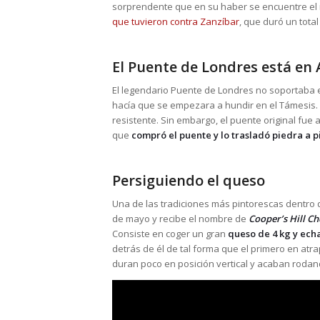
sorprendente que en su haber se encuentre el ré
que tuvieron contra Zanzíbar
, que duró un total
El Puente de Londres está en 
El legendario Puente de Londres no soportaba e
hacía que se empezara a hundir en el Támesis. 
resistente. Sin embargo, el puente original fue
que
compró el puente y lo trasladó piedra a 
Persiguiendo el queso
Una de las tradiciones más pintorescas dentro d
de mayo y recibe el nombre de
Cooper’s Hill C
Consiste en coger un gran
queso de 4 kg y echa
detrás de él de tal forma que el primero en atr
duran poco en posición vertical y acaban rodan