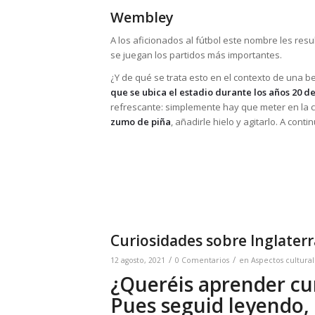
Wembley
A los aficionados al fútbol este nombre les resu
se juegan los partidos más importantes.
¿Y de qué se trata esto en el contexto de una 
que se ubica el estadio durante los años 20 d
refrescante: simplemente hay que meter en la 
zumo de piña
, añadirle hielo y agitarlo. A conti
Curiosidades sobre Inglaterr
/
/
12 agosto, 2021
0 Comentarios
en
Aspectos cultural
¿Queréis aprender cur
Pues seguid leyendo,