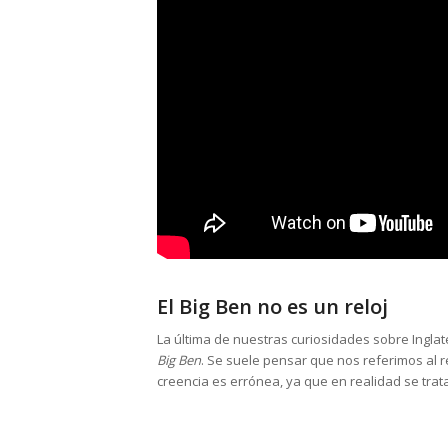
El Big Ben no es un reloj
La última de nuestras curiosidades sobre Inglat
Big Ben
. Se suele pensar que nos referimos al r
creencia es errónea, ya que en realidad se trat