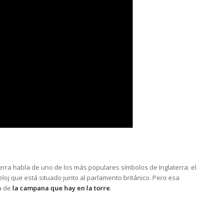
erra habla de uno de los más populares símbolos de Inglaterra: el
eloj que está situado junto al parlamento británico. Pero esa
a de
la campana que hay en la torre
.