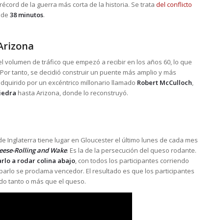
cord de la guerra más corta de la historia. Se trata
del conflicto
 de
38 minutos
.
Arizona
l volumen de tráfico que empezó a recibir en los años 60, lo que
Por tanto, se decidió construir un puente más amplio y más
 adquirido por un excéntrico millonario llamado
Robert McCulloch
,
piedra
hasta Arizona, donde lo reconstruyó.
e Inglaterra tiene lugar en Gloucester el último lunes de cada mes
heese-Rolling and Wake
. Es la de la persecución del queso rodante.
rlo a rodar colina abajo
, con todos los participantes corriendo
aparlo se proclama vencedor. El resultado es que los participantes
do tanto o más que el queso.