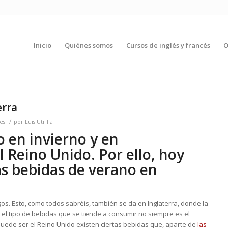
Inicio
Quiénes somos
Cursos de inglés y francés
O
erra
/
es
por
Luis Utrilla
 en invierno y en
 Reino Unido. Por ello, hoy
as bebidas de verano en
gos. Esto, como todos sabréis, también se da en Inglaterra, donde la
el tipo de bebidas que se tiende a consumir no siempre es el
uede ser el Reino Unido existen ciertas bebidas que, aparte de
las