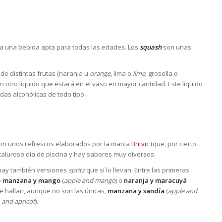
a una bebida apta para todas las edades. Los
squash
son unas
e distintas frutas (naranja u
orange
, lima o
lime
, grosella o
 otro líquido que estará en el vaso en mayor cantidad. Este líquido
idas alcohólicas de todo tipo…
on unos refrescos elaborados por la marca
Britvic
(que, por cierto,
 caluroso día de piscina y hay sabores muy diversos.
a hay también versiones
spritz
que sí lo llevan. Entre las primeras
o
manzana y mango
(
apple and mango
) o
naranja y maracuyá
se hallan, aunque no son las únicas,
manzana y sandía
(
apple and
 and apricot
).