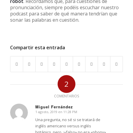
robot
. Recordamos que, para cuestiones de
pronunciación, siempre podéis escuchar nuestro
podcast para saber de qué manera tendrían que
sonar las palabras en cuestión.
Compartir esta entrada
2
COMENTARIOS
Miguel Fernández
1 agosto, 2019 en 11:28 PM
Dice:
Una pregunta, no sé si se tratará de
inglés americano versus inglés
británico, pero ¿»falso» no era «phony»