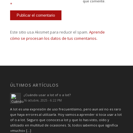
que comente.
*
Este sitio usa Akismet para reducir el spam.
Aprende
cómo se procesan los datos de tus comentarios.
ÚLTIMOS ARTÍCULOS
¿Cuándo usar a lot of o a lot?
16 octubre, 2025 - 6:22 PM
A lot es una expresión de uso frecuentísimo, pero aun así no es raro
que haya errores al utilizarla. Hoy vamos a aprender si toca usar a lot
of o a lot. Seguro que conoces a lot y que lo has visto, oído y
utilizado en multitud de ocasiones. Sí, todos sabemos que significa
«mucho» […]