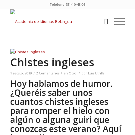
Teléfono 951-10-48-08
Chistes ingleses
/
/
/
1 agosto, 2019
2 Comentarios
en
Ocio
por
Luis Utrilla
Hoy hablamos de humor.
¿Queréis saber unos
cuantos chistes ingleses
para romper el hielo con
algún o alguna guiri que
conozcas este verano? Aquí