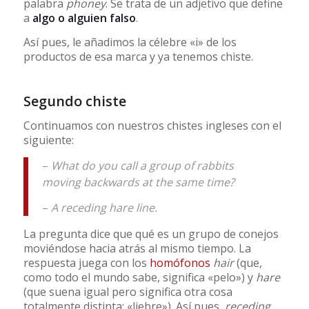
palabra
phoney
. Se trata de un adjetivo que define
a
algo o alguien falso
.
Así pues, le añadimos la célebre «i» de los
productos de esa marca y ya tenemos chiste.
Segundo chiste
Continuamos con nuestros chistes ingleses con el
siguiente:
–
What do you call a group of rabbits
moving backwards at the same time?
–
A receding hare line.
La pregunta dice que qué es un grupo de conejos
moviéndose hacia atrás al mismo tiempo. La
respuesta juega con los
homófonos
hair
(que,
como todo el mundo sabe, significa «pelo») y
hare
(que suena igual pero significa otra cosa
totalmente distinta: «liebre»). Así pues,
receding