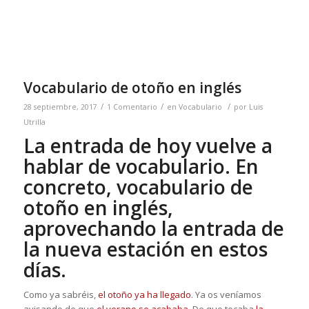
Vocabulario de otoño en inglés
/
/
/
28 septiembre, 2017
1 Comentario
en
Vocabulario
por
Luis
Utrilla
La entrada de hoy vuelve a
hablar de vocabulario. En
concreto, vocabulario de
otoño en inglés,
aprovechando la entrada de
la nueva estación en estos
días.
Como ya sabréis,
el otoño ya ha llegado
. Ya os veníamos