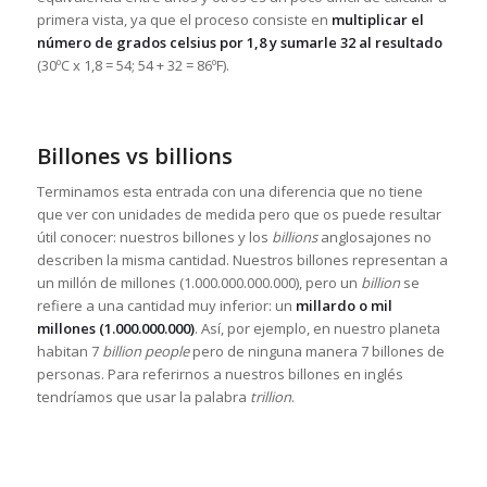
primera vista, ya que el proceso consiste en
multiplicar el
número de grados celsius por 1,8 y sumarle 32 al resultado
(30ºC x 1,8 = 54; 54 + 32 = 86ºF).
Billones vs billions
Terminamos esta entrada con una diferencia que no tiene
que ver con unidades de medida pero que os puede resultar
útil conocer: nuestros billones y los
billions
anglosajones no
describen la misma cantidad. Nuestros billones representan a
un millón de millones (1.000.000.000.000), pero un
billion
se
refiere a una cantidad muy inferior: un
millardo o mil
millones (1.000.000.000)
. Así, por ejemplo, en nuestro planeta
habitan 7
billion people
pero de ninguna manera 7 billones de
personas. Para referirnos a nuestros billones en inglés
tendríamos que usar la palabra
trillion
.