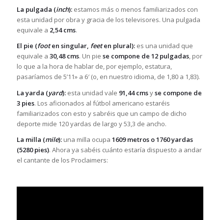
La pulgada (
inch
):
estamos más o menos familiarizados con
esta unidad por obra y gracia de los televisores. Una pulgada
equivale a
2,54 cms
.
El pie (
foot
en singular,
feet
en plural):
es una unidad que
equivale a
30,48 cms
. Un pie
se compone de 12 pulgadas
, por
lo que a la hora de hablar de, por ejemplo, estatura,
pasaríamos de 5’11» a 6′ (o, en nuestro idioma, de 1,80 a 1,83).
La yarda (
yard
):
esta unidad vale
91,44 cms
y
se compone de
3 pies
. Los aficionados al fútbol americano estaréis
familiarizados con esto y sabréis que un campo de dicho
deporte mide 120 yardas de largo y 53,3 de ancho.
La milla (
mile
):
una milla ocupa
1609 metros o 1760 yardas
(5280 pies)
. Ahora ya sabéis cuánto estaría dispuesto a andar
el cantante de los Proclaimers: