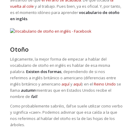
avisando de que
el verano se acababa
. De que tocaba
la
vuelta al cole
y al trabajo. Pues bien, ya es oficial. Y, por tanto,
es el momento idóneo para aprender
vocabulario de otoño
en inglés
.
Otoño
Lógicamente, la mejor forma de empezar a hablar del
vocabulario de otoño en inglés es hablar de esa misma
palabra.
Existen dos formas
, dependiendo de si nos
referimos a inglés británico o americano (diferencias entre
inglés británico y americano
aquí
y
aquí
): en el
Reino Unido
se
llama
autumn
mientras que en Estados Unidos recibe el
nombre de
fall
.
Como probablemente sabréis,
fall
se suele utilizar como verbo
y significa «caer». Podemos adivinar que esa caída a la que
nos referimos al hablar del otoño es la de las hojas de los
árboles.