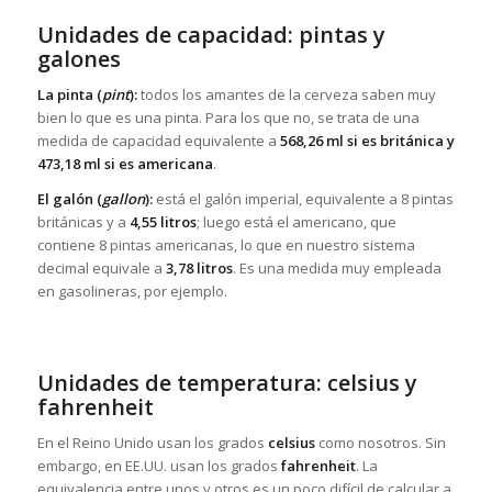
Unidades de capacidad: pintas y
galones
La pinta (
pint
):
todos los amantes de la cerveza saben muy
bien lo que es una pinta. Para los que no, se trata de una
medida de capacidad equivalente a
568,26 ml si es británica y
473,18 ml si es americana
.
El galón (
gallon
):
está el galón imperial, equivalente a 8 pintas
británicas y a
4,55 litros
; luego está el americano, que
contiene 8 pintas americanas, lo que en nuestro sistema
decimal equivale a
3,78 litros
. Es una medida muy empleada
en gasolineras, por ejemplo.
Unidades de temperatura: celsius y
fahrenheit
En el Reino Unido usan los grados
celsius
como nosotros. Sin
embargo, en EE.UU. usan los grados
fahrenheit
. La
equivalencia entre unos y otros es un poco difícil de calcular a