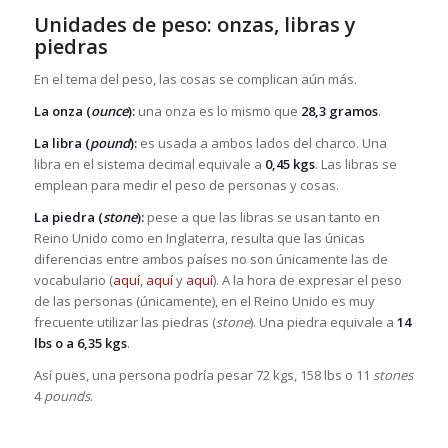
Unidades de peso: onzas, libras y
piedras
En el tema del peso, las cosas se complican aún más.
La onza (
ounce
):
una onza es lo mismo que
28,3 gramos
.
La libra (
pound
):
es usada a ambos lados del charco. Una
libra en el sistema decimal equivale a
0,45 kgs
. Las libras se
emplean para medir el peso de personas y cosas.
La piedra (
stone
):
pese a que las libras se usan tanto en
Reino Unido como en Inglaterra, resulta que las únicas
diferencias entre ambos países no son únicamente las de
vocabulario (
aquí
,
aquí
y
aquí
). A la hora de expresar el peso
de las personas (únicamente), en el Reino Unido es muy
frecuente utilizar las piedras (
stone
). Una piedra equivale a
14
lbs o a 6,35 kgs
.
Así pues, una persona podría pesar 72 kgs, 158 lbs o 11
stones
4
pounds
.