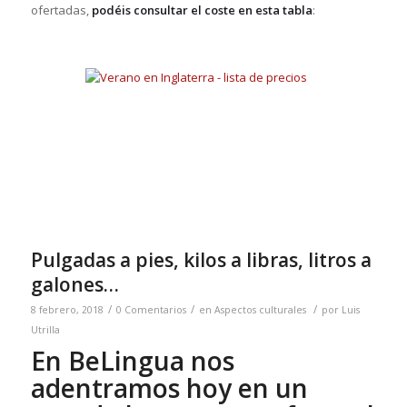
ofertadas,
podéis consultar el coste en esta tabla
:
Pulgadas a pies, kilos a libras, litros a
galones…
/
/
/
8 febrero, 2018
0 Comentarios
en
Aspectos culturales
por
Luis
Utrilla
En BeLingua nos
adentramos hoy en un