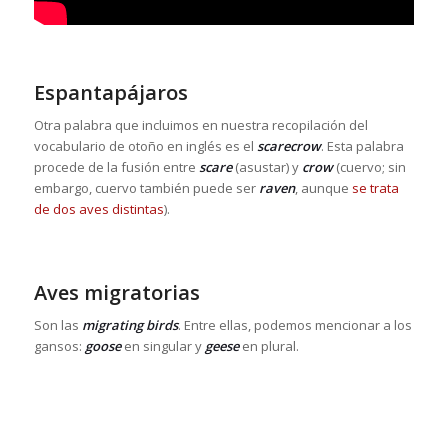
Espantapájaros
Otra palabra que incluimos en nuestra recopilación del
vocabulario de otoño en inglés es el
scarecrow
. Esta palabra
procede de la fusión entre
scare
(asustar) y
crow
(cuervo; sin
embargo, cuervo también puede ser
raven
, aunque
se trata
de dos aves distintas
).
Aves migratorias
Son las
migrating birds
. Entre ellas, podemos mencionar a los
gansos:
goose
en singular y
geese
en plural.