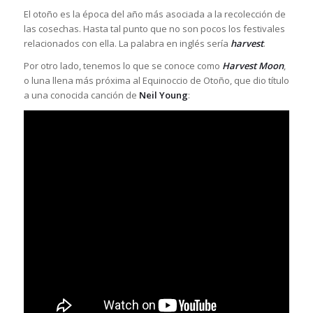
El otoño es la época del año más asociada a la recolección de
las cosechas. Hasta tal punto que no son pocos los festivales
relacionados con ella. La palabra en inglés sería
harvest
.
Por otro lado, tenemos lo que se conoce como
Harvest Moon
,
o luna llena más próxima al Equinoccio de Otoño, que dio título
a una conocida canción de
Neil Young
: