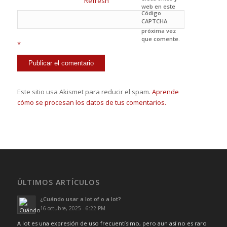
web en este
Código
navegador
CAPTCHA
para la
próxima vez
que comente.
*
Este sitio usa Akismet para reducir el spam.
Aprende
cómo se procesan los datos de tus comentarios.
ÚLTIMOS ARTÍCULOS
¿Cuándo usar a lot of o a lot?
16 octubre, 2025 - 6:22 PM
A lot es una expresión de uso frecuentísimo, pero aun así no es raro