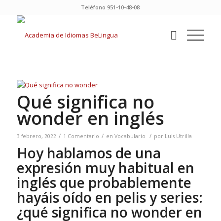
Teléfono 951-10-48-08
Qué significa no
wonder en inglés
/
/
/
3 febrero, 2022
1 Comentario
en
Vocabulario
por
Luis Utrilla
Hoy hablamos de una
expresión muy habitual en
inglés que probablemente
hayáis oído en pelis y series:
¿qué significa no wonder en