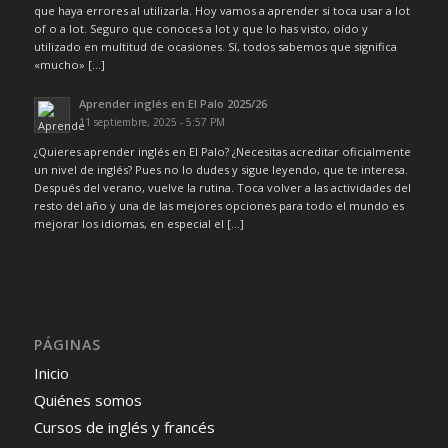
que haya errores al utilizarla. Hoy vamos a aprender si toca usar a lot
of o a lot. Seguro que conoces a lot y que lo has visto, oído y
utilizado en multitud de ocasiones. Sí, todos sabemos que significa
«mucho» […]
Aprender inglés en El Palo 2025/26
11 septiembre, 2025 - 5:57 PM
¿Quieres aprender inglés en El Palo? ¿Necesitas acreditar oficialmente
un nivel de inglés? Pues no lo dudes y sigue leyendo, que te interesa.
Después del verano, vuelve la rutina. Toca volver a las actividades del
resto del año y una de las mejores opciones para todo el mundo es
mejorar los idiomas, en especial el […]
PÁGINAS
Inicio
Quiénes somos
Cursos de inglés y francés