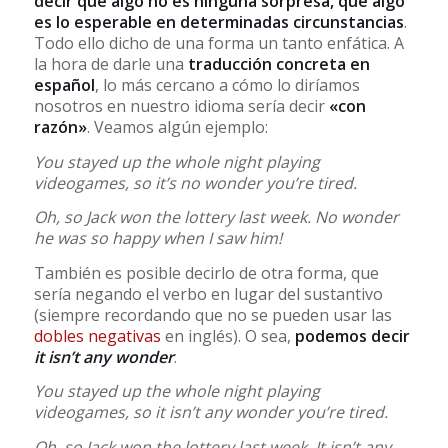
decir que algo no es ninguna sorpresa, que algo
es lo esperable en determinadas circunstancias
.
Todo ello dicho de una forma un tanto enfática. A
la hora de darle una
traducción concreta en
español
, lo más cercano a cómo lo diríamos
nosotros en nuestro idioma sería decir
«con
razón»
. Veamos algún ejemplo:
You stayed up the whole night playing
videogames, so it’s no wonder you’re tired.
Oh, so Jack won the lottery last week. No wonder
he was so happy when I saw him!
También es posible decirlo de otra forma, que
sería negando el verbo en lugar del sustantivo
(siempre recordando que no se pueden usar las
dobles negativas
en inglés). O sea,
podemos decir
it isn’t any wonder
.
You stayed up the whole night playing
videogames, so it isn’t any wonder you’re tired.
Oh, so Jack won the lottery last week. It isn’t any