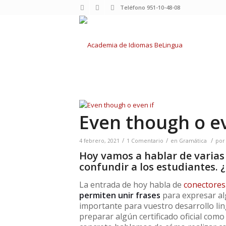
Teléfono 951-10-48-08
Even though o ev
/
/
/
4 febrero, 2021
1 Comentario
en
Gramática
po
Hoy vamos a hablar de varias
confundir a los estudiantes.
La entrada de hoy habla de
conectores
permiten unir frases
para expresar a
importante para vuestro desarrollo ling
preparar algún certificado oficial com