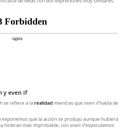
ntraste de ideas con dos expresiones muy similares:
 y even if
h
se refiere a la
realidad
mientras que
even if
habla de
h
exponemos que la acción se produjo aunque hubiera
 la hicieran más improbable, con
even if
especulamos