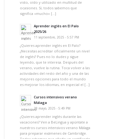
visto, oído y utilizado en multitud de
ocasiones. Sí, todos sabemos que
significa «mucho» […]
Aprender inglés en El Palo
2025/26
11 septiembre, 2025 - 5:57 PM
¿Quieres aprender inglés en El Palo?
¿Necesitas acreditar oficialmente un nivel
de inglés? Pues no lo dudes y sigue
leyendo, que te interesa. Después del
verano, vuelve la rutina. Toca volver a las
actividades del resto del año y una de las
mejores opciones para todo el mundo
es mejorar los idiomas, en especial el […]
Cursos intensivos verano
Málaga
28 mayo, 2025 - 5:49 PM
¿Quieres aprender inglés durante las
vacaciones? Ven a BeLingua y apúntate a
nuestros cursos intensivos verano Málaga
para preparar exámenes de Cambridge.
Todos sabemos que añadir un certificado