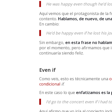
He was happy even though he’d lost
Aquí vemos que el protagonista de la fr
contento.
Hablamos, de nuevo, de una 
En cambio:
He’d be happy even if he lost his jo
Sin embargo,
en esta frase no hablam
por el momento, pero afirmamos que inc
continuaría siendo feliz.
Even if
Como veis, esto es técnicamente una
o
condicional
if
.
En este caso lo que
enfatizamos es la 
I’d go to the concert even if I had 
Aquí afirmo que yo iría al concierto incl