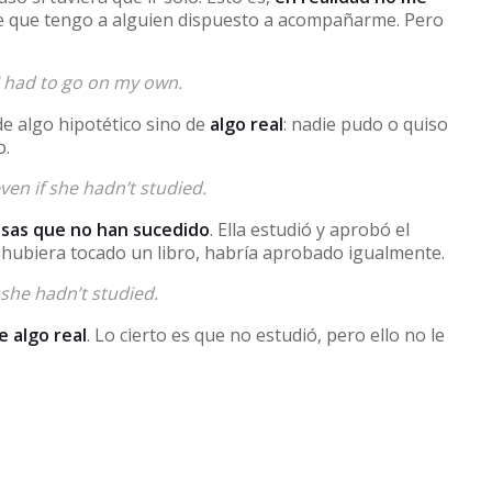
ece que tengo a alguien dispuesto a acompañarme. Pero
I had to go on my own.
de algo hipotético sino de
algo real
: nadie pudo o quiso
o.
en if she hadn’t studied.
sas que no han sucedido
. Ella estudió y aprobó el
 hubiera tocado un libro, habría aprobado igualmente.
he hadn’t studied.
e algo real
. Lo cierto es que no estudió, pero ello no le