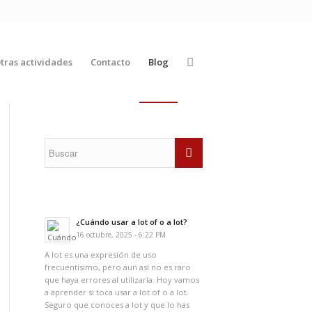
tras actividades
Contacto
Blog
¿Cuándo usar a lot of o a lot?
16 octubre, 2025 - 6:22 PM
A lot es una expresión de uso
frecuentísimo, pero aun así no es raro
que haya errores al utilizarla. Hoy vamos
a aprender si toca usar a lot of o a lot.
Seguro que conoces a lot y que lo has