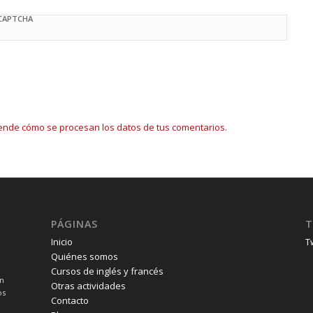
 CAPTCHA
ende cómo se procesan los datos de tus comentarios.
PÁGINAS
T
Inicio
T
Quiénes somos
Cursos de inglés y francés
un
Otras actividades
os
Contacto