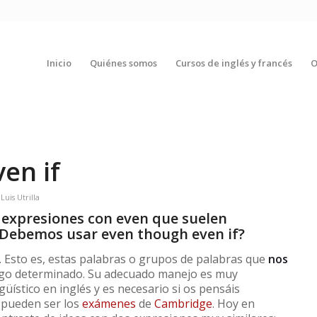
Inicio
Quiénes somos
Cursos de inglés y francés
O
en if
r
Luis Utrilla
 expresiones con even que suelen
 ¿Debemos usar even though even if?
. Esto es, estas palabras o grupos de palabras que
nos
lgo determinado. Su adecuado manejo es muy
üístico en inglés y es necesario si os pensáis
o pueden ser los
exámenes
de
Cambridge
. Hoy en