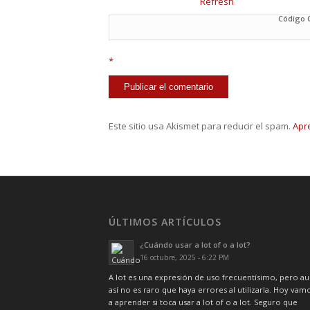
Código
*
Este sitio usa Akismet para reducir el spam.
Apr
ÚLTIMOS ARTÍCULOS
¿Cuándo usar a lot of o a lot?
16 octubre, 2025 - 6:22 PM
A lot es una expresión de uso frecuentísimo, pero a
así no es raro que haya errores al utilizarla. Hoy vam
a aprender si toca usar a lot of o a lot. Seguro que