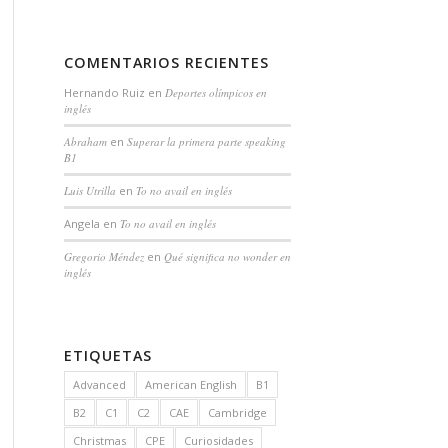
COMENTARIOS RECIENTES
Hernando Ruiz
en
Deportes olímpicos en
inglés
Abraham
en
Superar la primera parte speaking
B1
Luis Utrilla
en
To no avail en inglés
Angela
en
To no avail en inglés
Gregorio Méndez
en
Qué significa no wonder en
inglés
ETIQUETAS
Advanced
American English
B1
B2
C1
C2
CAE
Cambridge
Christmas
CPE
Curiosidades