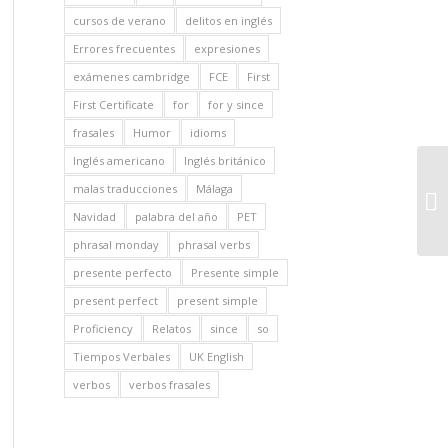
cursos de verano
delitos en inglés
Errores frecuentes
expresiones
exámenes cambridge
FCE
First
First Certificate
for
for y since
frasales
Humor
idioms
Inglés americano
Inglés británico
malas traducciones
Málaga
Navidad
palabra del año
PET
phrasal monday
phrasal verbs
presente perfecto
Presente simple
present perfect
present simple
Proficiency
Relatos
since
so
Tiempos Verbales
UK English
verbos
verbos frasales