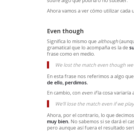
sobre algo que podría o no suceder.
Ahora vamos a ver cómo utilizar cada u
Even though
Significa lo mismo que
although
(aunqu
gramatical que lo acompaña es la de
s
frase como en medio.
We lost the match even though we p
En esta frase nos referimos a algo que
de ello, perdimos.
En cambio, con
even if
la cosa variaría a
We’ll lose the match even if we play
Ahora, por el contrario, lo que decimo
muy bien.
No sabemos si se dará el cas
pero aunque así fuera el resultado ser