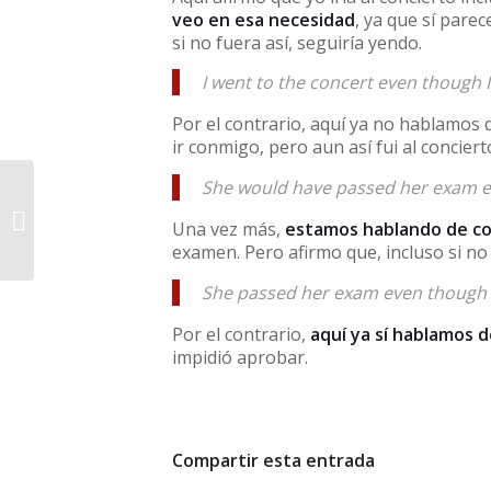
veo en esa necesidad
, ya que sí par
si no fuera así, seguiría yendo.
I went to the concert even though 
Por el contrario, aquí ya no hablamos 
ir conmigo, pero aun así fui al conciert
She would have passed her exam ev
Arrive at o arrive to
Una vez más,
estamos hablando de co
examen. Pero afirmo que, incluso si no
She passed her exam even though s
Por el contrario,
aquí ya sí hablamos d
impidió aprobar.
Compartir esta entrada