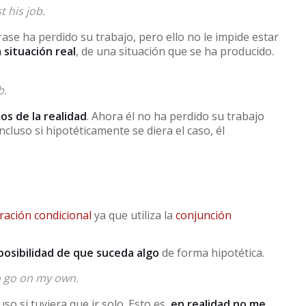
 his job.
ase ha perdido su trabajo, pero ello no le impide estar
situación real
, de una situación que se ha producido.
b.
os de la realidad
. Ahora él no ha perdido su trabajo
luso si hipotéticamente se diera el caso, él
ración condicional
ya que utiliza la
conjunción
posibilidad de que suceda algo
de forma hipotética.
to go on my own.
uso si tuviera que ir solo. Esto es,
en realidad no me