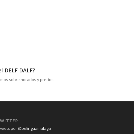
el DELF DALF?
emos sobre horarios y precios.
WITTER
weets por @belinguamalaga