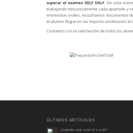
superar el examen DELF DALF
. De esta mane
trabajando minuciosamente cada apartado y se
entrevistas orales, escuchamos documentos de 
el alumno llegue en las mejores condiciones al 
Contamos con la satisfacción de todos los al
ÚLTIMOS ARTÍCULOS
¿Cuándo usar a lot of o a lot?