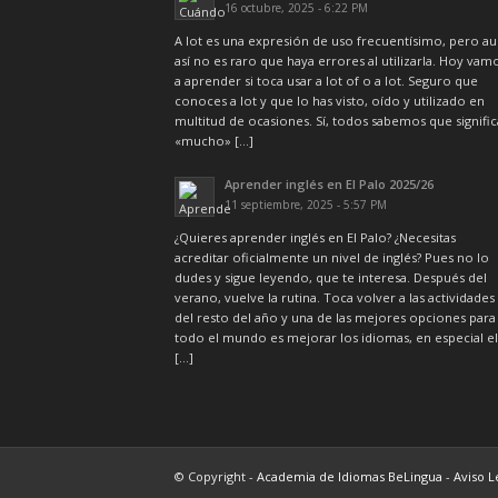
16 octubre, 2025 - 6:22 PM
A lot es una expresión de uso frecuentísimo, pero a
así no es raro que haya errores al utilizarla. Hoy vam
a aprender si toca usar a lot of o a lot. Seguro que
conoces a lot y que lo has visto, oído y utilizado en
multitud de ocasiones. Sí, todos sabemos que signific
«mucho» […]
Aprender inglés en El Palo 2025/26
11 septiembre, 2025 - 5:57 PM
¿Quieres aprender inglés en El Palo? ¿Necesitas
acreditar oficialmente un nivel de inglés? Pues no lo
dudes y sigue leyendo, que te interesa. Después del
verano, vuelve la rutina. Toca volver a las actividades
del resto del año y una de las mejores opciones para
todo el mundo es mejorar los idiomas, en especial el
[…]
© Copyright -
Academia de Idiomas BeLingua
-
Aviso L