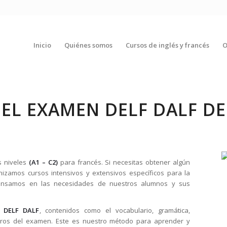
Inicio
Quiénes somos
Cursos de inglés y francés
O
 EL EXAMEN DELF DALF DE
s niveles
(A1 – C2)
para francés. Si necesitas obtener algún
anizamos cursos intensivos y extensivos específicos para la
. Pensamos en las necesidades de nuestros alumnos y sus
l DELF DALF
, contenidos como el vocabulario, gramática,
acros del examen. Este es nuestro método para aprender y