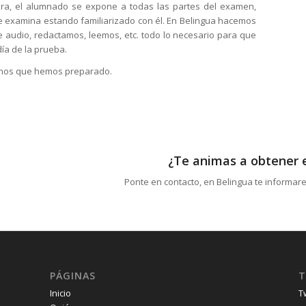
ra, el alumnado se expone a todas las partes del examen,
 examina estando familiarizado con él. En Belingua hacemos
audio, redactamos, leemos, etc. todo lo necesario para que
día de la prueba.
umnos que hemos preparado.
¿Te animas a obtener 
Ponte en contacto, en Belingua te informar
PÁGINAS
T
Inicio
T