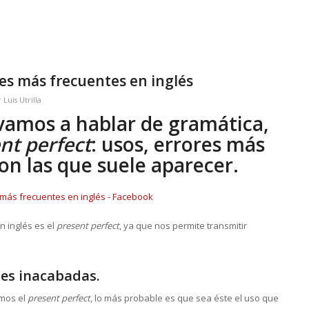
res más frecuentes en inglés
r
Luis Utrilla
 vamos a hablar de gramática,
nt perfect
: usos, errores más
n las que suele aparecer.
 inglés es el
present perfect
, ya que nos permite transmitir
es inacabadas.
amos el
present perfect
, lo más probable es que sea éste el uso que