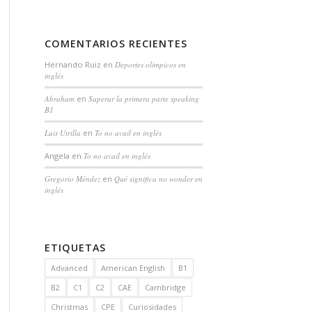
COMENTARIOS RECIENTES
Hernando Ruiz
en
Deportes olímpicos en
inglés
Abraham
en
Superar la primera parte speaking
B1
Luis Utrilla
en
To no avail en inglés
Angela
en
To no avail en inglés
Gregorio Méndez
en
Qué significa no wonder en
inglés
ETIQUETAS
Advanced
American English
B1
B2
C1
C2
CAE
Cambridge
Christmas
CPE
Curiosidades