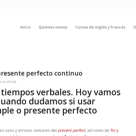
Inicio
Quiénes somos
Cursos de inglés y francés
O
presente perfecto continuo
Luis Utrilla
 tiempos verbales. Hoy vamos
 cuando dudamos si usar
mple o presente perfecto
los usos y errores comunes del
present
perfect
, así como de
for
y