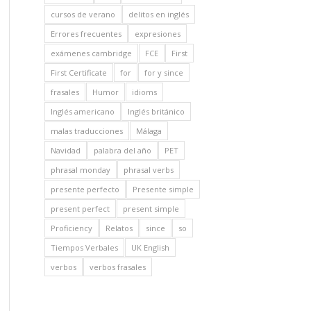
cursos de verano
delitos en inglés
Errores frecuentes
expresiones
exámenes cambridge
FCE
First
First Certificate
for
for y since
frasales
Humor
idioms
Inglés americano
Inglés británico
malas traducciones
Málaga
Navidad
palabra del año
PET
phrasal monday
phrasal verbs
presente perfecto
Presente simple
present perfect
present simple
Proficiency
Relatos
since
so
Tiempos Verbales
UK English
verbos
verbos frasales