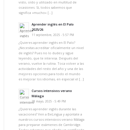
visto, oído y utilizado en multitud de
ocasiones. Sí, todos sabemos que
significa «mucho» […]
Aprender inglés en El Palo
2025/26
11 septiembre, 2025 - 5:57 PM
¿Quieres aprender inglés en El Palo?
¿Necesitas acreditar oficialmente un nivel
de inglés? Pues no lo dudes y sigue
leyendo, que te interesa. Después del
verano, vuelve la rutina. Toca volver a las
actividades del resto del año y una de las
mejores opciones para todo el mundo
es mejorar los idiomas, en especial el […]
Cursos intensivos verano
Málaga
28 mayo, 2025 - 5:49 PM
¿Quieres aprender inglés durante las
vacaciones? Ven a BeLingua y apúntate a
nuestros cursos intensivos verano Málaga
para preparar exámenes de Cambridge.
Todos sabemos que añadir un certificado