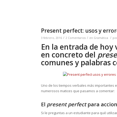
Present perfect: usos y erro
/
/
/
3 febrero, 2016
2 Comentarios
en
Gramática
po
En la entrada de hoy
en concreto del
prese
comunes y palabras co
Uno de los tiempos verbales más importantes en
numerosos matices que pasamos a comentar:
El
present perfect
para accion
Si le preguntas a un estudiante para qué utiliz