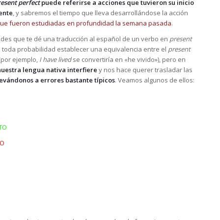
esent perfect
puede referirse a acciones que tuvieron su inicio
sente
, y sabremos el tiempo que lleva desarrollándose la acción
ue fueron estudiadas en profundidad la semana pasada
.
pides que te dé una traducción al español de un verbo en
present
 toda probabilidad establecer una equivalencia entre el
present
(por ejemplo,
I have lived
se convertiría en «he vivido»), pero en
nuestra lengua nativa interfiere
y nos hace querer trasladar las
levándonos a errores bastante típicos
. Veamos algunos de ellos:
TO
TO