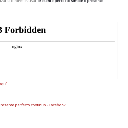
alizar si debemos usar
presente perfecto simple o presente
aquí
.