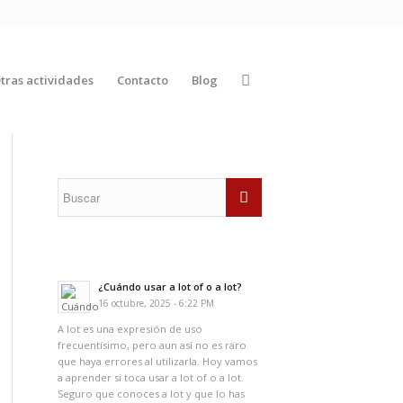
tras actividades
Contacto
Blog
¿Cuándo usar a lot of o a lot?
16 octubre, 2025 - 6:22 PM
A lot es una expresión de uso
frecuentísimo, pero aun así no es raro
que haya errores al utilizarla. Hoy vamos
a aprender si toca usar a lot of o a lot.
Seguro que conoces a lot y que lo has