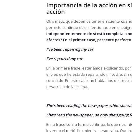
Importancia de la acción en sí
acción
Otro matiz que debemos tener en cuenta cuando
perfecto continuo es el mencionado en el epígr
independientemente de si está completa o no? 
efectos? En el primer caso, presente perfecto
I’ve been repairing my car.
I’ve repaired my car.
En la primera frase, estaríamos explicando, por 
ello es que he estado reparando mi coche, sin 
concluido. En este caso, no hablamos del resulta
desarrollo de la misma.
She’s been reading the newspaper while she wa
She’s read the newspaper, so now she’s going f
En la frase con la forma continua, lo que nos i
leyendo el periódico mientras esperaba. Que hay