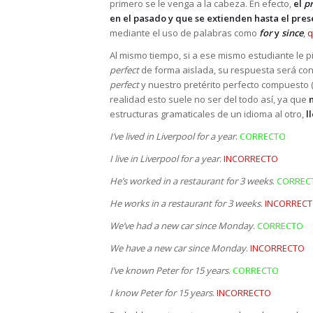
primero se le venga a la cabeza. En efecto,
el
pr
en el pasado y que se extienden hasta el pre
mediante el uso de palabras como
for
y
since
,
q
Al mismo tiempo, si a ese mismo estudiante le 
perfect
de forma aislada, su respuesta será con
perfect
y nuestro pretérito perfecto compuesto 
realidad esto suele no ser del todo así, ya que
estructuras gramaticales de un idioma al otro,
l
I’ve lived in Liverpool for a year
.
CORRECTO
I live in Liverpool for a year
.
INCORRECTO
He’s worked in a restaurant for 3 weeks
.
CORREC
He works in a restaurant for 3 weeks
.
INCORREC
We’ve had a new car since Monday
.
CORRECTO
We have a new car since Monday
.
INCORRECTO
I’ve known Peter for 15 years
.
CORRECTO
I know Peter for 15 years
.
INCORRECTO