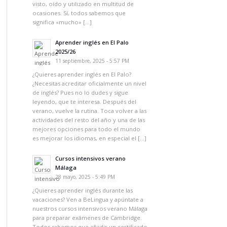
visto, oído y utilizado en multitud de
ocasiones. Sí, todos sabemos que
significa «mucho» […]
Aprender inglés en El Palo
2025/26
11 septiembre, 2025 - 5:57 PM
¿Quieres aprender inglés en El Palo?
¿Necesitas acreditar oficialmente un nivel
de inglés? Pues no lo dudes y sigue
leyendo, que te interesa. Después del
verano, vuelve la rutina. Toca volver a las
actividades del resto del año y una de las
mejores opciones para todo el mundo
es mejorar los idiomas, en especial el […]
Cursos intensivos verano
Málaga
28 mayo, 2025 - 5:49 PM
¿Quieres aprender inglés durante las
vacaciones? Ven a BeLingua y apúntate a
nuestros cursos intensivos verano Málaga
para preparar exámenes de Cambridge.
Todos sabemos que añadir un certificado