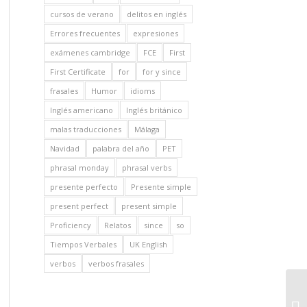
cursos de verano
delitos en inglés
Errores frecuentes
expresiones
exámenes cambridge
FCE
First
First Certificate
for
for y since
frasales
Humor
idioms
Inglés americano
Inglés británico
malas traducciones
Málaga
Navidad
palabra del año
PET
phrasal monday
phrasal verbs
presente perfecto
Presente simple
present perfect
present simple
Proficiency
Relatos
since
so
Tiempos Verbales
UK English
verbos
verbos frasales