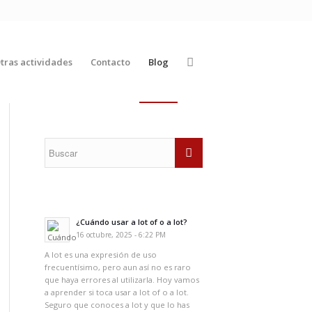
tras actividades
Contacto
Blog
¿Cuándo usar a lot of o a lot?
16 octubre, 2025 - 6:22 PM
A lot es una expresión de uso
frecuentísimo, pero aun así no es raro
que haya errores al utilizarla. Hoy vamos
a aprender si toca usar a lot of o a lot.
Seguro que conoces a lot y que lo has