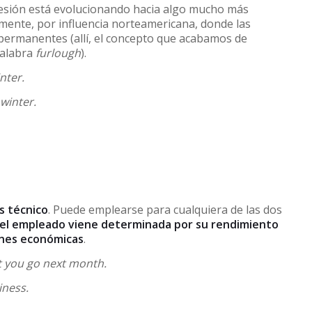
esión está evolucionando hacia algo mucho más
almente, por influencia norteamericana, donde las
permanentes (allí, el concepto que acabamos de
palabra
furlough
).
inter.
 winter.
s técnico
. Puede emplearse para cualquiera de las dos
del empleado viene determinada por su rendimiento
ones económicas
.
let you go next month.
iness.