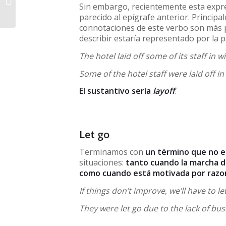
Sin embargo, recientemente esta expr
traducidas del inglés
parecido al epígrafe anterior. Princip
connotaciones de este verbo son más 
describir estaría representado por la 
The hotel laid off some of its staff in w
Some of the hotel staff were laid off in
El sustantivo sería
layoff
.
Let go
Terminamos con
un término que no e
situaciones:
tanto cuando la marcha 
como cuando está motivada por raz
If things don’t improve, we’ll have to 
They were let go due to the lack of bus