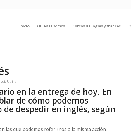
Inicio
Quiénes somos
Cursos de inglés y francés
O
és
r
Luis Utrilla
rio en la entrega de hoy. En
ablar de cómo podemos
o de despedir en inglés, según
on las que podemos referirnos a la misma acción: