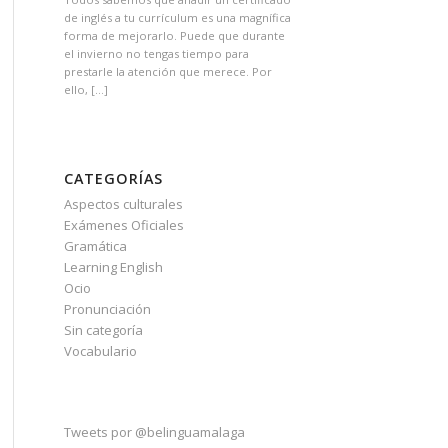
de inglés a tu currículum es una magnífica
forma de mejorarlo. Puede que durante
el invierno no tengas tiempo para
prestarle la atención que merece. Por
ello, […]
CATEGORÍAS
Aspectos culturales
Exámenes Oficiales
Gramática
Learning English
Ocio
Pronunciación
Sin categoría
Vocabulario
Tweets por @belinguamalaga