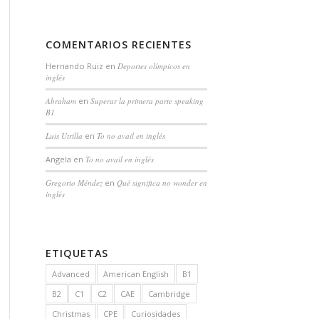
COMENTARIOS RECIENTES
Hernando Ruiz
en
Deportes olímpicos en
inglés
Abraham
en
Superar la primera parte speaking
B1
Luis Utrilla
en
To no avail en inglés
Angela
en
To no avail en inglés
Gregorio Méndez
en
Qué significa no wonder en
inglés
ETIQUETAS
Advanced
American English
B1
B2
C1
C2
CAE
Cambridge
Christmas
CPE
Curiosidades