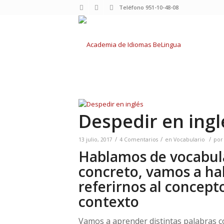
Teléfono 951-10-48-08
Despedir en ingl
/
/
/
13 julio, 2017
4 Comentarios
en
Vocabulario
po
Hablamos de vocabula
concreto, vamos a h
referirnos al concept
contexto
Vamos a aprender distintas palabras c