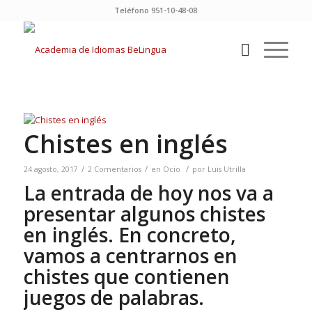
Teléfono 951-10-48-08
Chistes en inglés
/
/
/
24 agosto, 2017
2 Comentarios
en
Ocio
por
Luis Utrilla
La entrada de hoy nos va a
presentar algunos chistes
en inglés. En concreto,
vamos a centrarnos en
chistes que contienen
juegos de palabras.