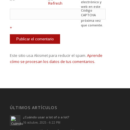
electrónico y
web en este
Código
navegador
CAPTCHA
para la
próxima vez
que comente.
*
Este sitio usa Akismet para reducir el spam.
Aprende
cómo se procesan los datos de tus comentarios.
ÚLTIMOS ARTÍCULOS
¿Cuándo usar a lot of o a lot?
16 octubre, 2025 - 6:22 PM