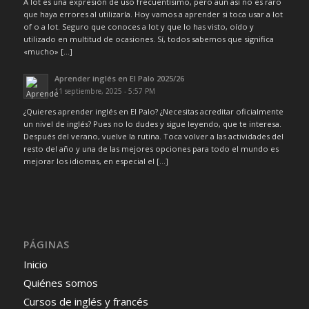
A lot es una expresión de uso frecuentísimo, pero aun así no es raro
que haya errores al utilizarla. Hoy vamos a aprender si toca usar a lot
of o a lot. Seguro que conoces a lot y que lo has visto, oído y
utilizado en multitud de ocasiones. Sí, todos sabemos que significa
«mucho» […]
Aprender inglés en El Palo 2025/26
11 septiembre, 2025 - 5:57 PM
¿Quieres aprender inglés en El Palo? ¿Necesitas acreditar oficialmente
un nivel de inglés? Pues no lo dudes y sigue leyendo, que te interesa.
Después del verano, vuelve la rutina. Toca volver a las actividades del
resto del año y una de las mejores opciones para todo el mundo es
mejorar los idiomas, en especial el […]
PÁGINAS
Inicio
Quiénes somos
Cursos de inglés y francés