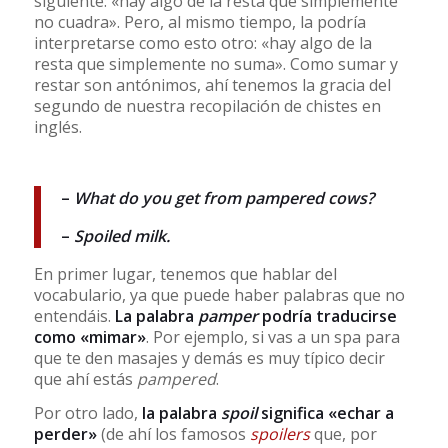
siguiente: «hay algo de la resta que simplemente
no cuadra». Pero, al mismo tiempo, la podría
interpretarse como esto otro: «hay algo de la
resta que simplemente no suma». Como sumar y
restar son antónimos, ahí tenemos la gracia del
segundo de nuestra recopilación de chistes en
inglés.
–
What do you get from pampered cows?
–
Spoiled milk.
En primer lugar, tenemos que hablar del
vocabulario, ya que puede haber palabras que no
entendáis.
La palabra
pamper
podría traducirse
como «mimar»
. Por ejemplo, si vas a un spa para
que te den masajes y demás es muy típico decir
que ahí estás
pampered
.
Por otro lado,
la palabra
spoil
significa «echar a
perder»
(de ahí los famosos
spoilers
que, por