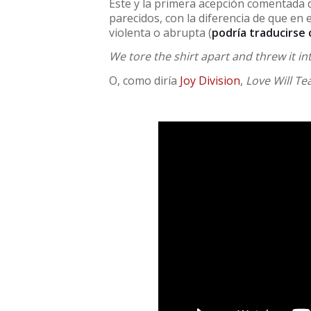
Éste y la primera acepción comentada
parecidos, con la diferencia de que en 
violenta o abrupta (
podría traducirse
We tore the shirt apart and threw it int
O, como diría
Joy Division
,
Love Will Te