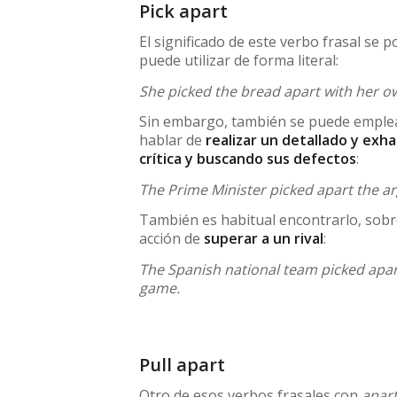
Pick apart
El significado de este verbo frasal se 
puede utilizar de forma literal:
She picked the bread apart with her ow
Sin embargo, también se puede emplea
hablar de
realizar un detallado y exha
crítica y buscando sus defectos
:
The Prime Minister picked apart the ar
También es habitual encontrarlo, sob
acción de
superar a un rival
:
The Spanish national team picked apar
game.
Pull apart
Otro de esos verbos frasales con
apar