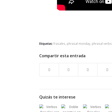
Etiquetas:
frasales
,
phrasal monday
,
phrasal verbs
Compartir esta entrada
Quizás te interese