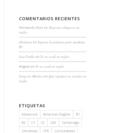
COMENTARIOS RECIENTES
Hernando Ruiz
en
Deportes olímpicos en
inglés
Abraham
en
Superar la primera parte speaking
B1
Luis Utrilla
en
To no avail en inglés
Angela
en
To no avail en inglés
Gregorio Méndez
en
Qué significa no wonder en
inglés
ETIQUETAS
Advanced
American English
B1
B2
C1
C2
CAE
Cambridge
Christmas
CPE
Curiosidades