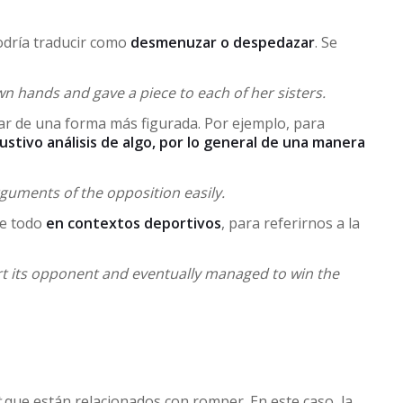
podría traducir como
desmenuzar o despedazar
. Se
n hands and gave a piece to each of her sisters.
r de una forma más figurada. Por ejemplo, para
ustivo análisis de algo, por lo general de una manera
guments of the opposition easily.
re todo
en contextos deportivos
, para referirnos a la
t its opponent and eventually managed to win the
t
que están relacionados con romper. En este caso, la