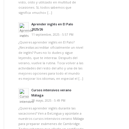
visto, oído y utilizado en multitud de
ocasiones. Sí, todos sabemos que
significa «mucho» […]
Aprender inglés en El Palo
2025/26
11 septiembre, 2025 - 5:57 PM
¿Quieres aprender inglés en El Palo?
¿Necesitas acreditar oficialmente un nivel
de inglés? Pues no lo dudes y sigue
leyendo, que te interesa. Después del
verano, vuelve la rutina. Toca volver a las
actividades del resto del año y una de las
mejores opciones para todo el mundo
es mejorar los idiomas, en especial el […]
Cursos intensivos verano
Málaga
28 mayo, 2025 - 5:49 PM
¿Quieres aprender inglés durante las
vacaciones? Ven a BeLingua y apúntate a
nuestros cursos intensivos verano Málaga
para preparar exámenes de Cambridge.
Todos sabemos que añadir un certificado