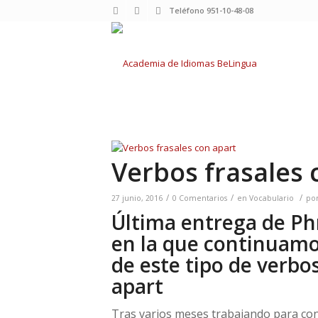
Teléfono 951-10-48-08
Verbos frasales 
/
/
/
27 junio, 2016
0 Comentarios
en
Vocabulario
po
Última entrega de Ph
en la que continuam
de este tipo de verbo
apart
Tras varios meses trabajando para cons