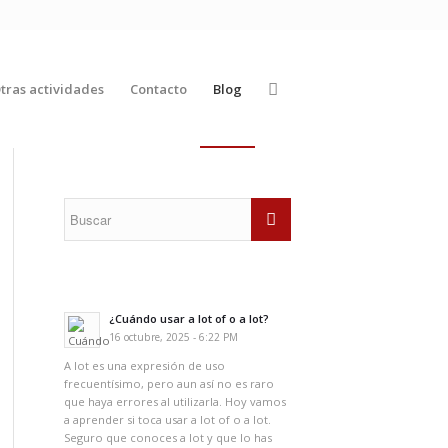
tras actividades
Contacto
Blog
¿Cuándo usar a lot of o a lot?
16 octubre, 2025 - 6:22 PM
A lot es una expresión de uso
frecuentísimo, pero aun así no es raro
que haya errores al utilizarla. Hoy vamos
a aprender si toca usar a lot of o a lot.
Seguro que conoces a lot y que lo has