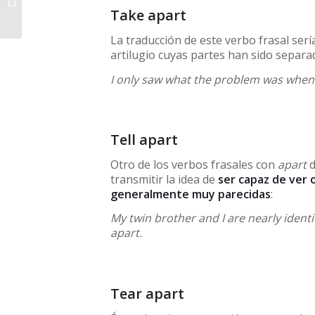
Take apart
parte speaking B1
La traducción de este verbo frasal serí
artilugio cuyas partes han sido separa
I only saw what the problem was when 
Tell apart
Otro de los verbos frasales con
apart
d
transmitir la idea de
ser capaz de ver o
generalmente muy parecidas
:
My twin brother and I are nearly ident
apart.
Tear apart