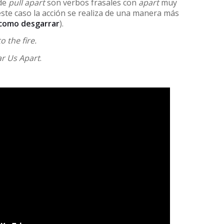
 de
pull apart
son verbos frasales con
apart
muy
este caso la acción se realiza de una manera más
 como desgarrar
).
o the fire.
ar Us Apart
.