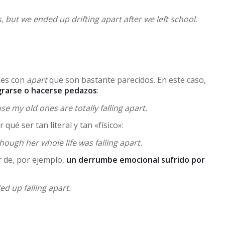
s, but we ended up drifting apart after we left school.
les con
apart
que son bastante parecidos. En este caso,
grarse o hacerse pedazos
:
e my old ones are totally falling apart.
qué ser tan literal y tan «físico»:
ough her whole life was falling apart.
 de, por ejemplo,
un derrumbe emocional sufrido por
d up falling apart.