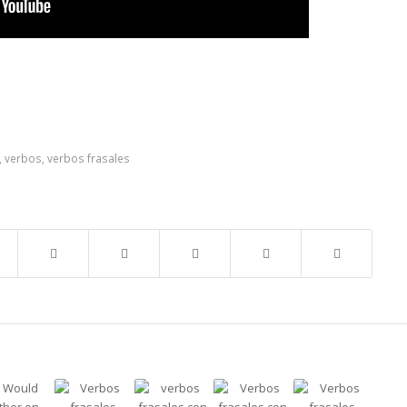
,
verbos
,
verbos frasales