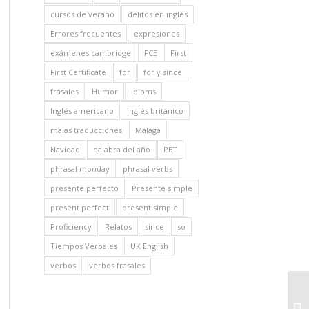
cursos de verano
delitos en inglés
Errores frecuentes
expresiones
exámenes cambridge
FCE
First
First Certificate
for
for y since
frasales
Humor
idioms
Inglés americano
Inglés británico
malas traducciones
Málaga
Navidad
palabra del año
PET
phrasal monday
phrasal verbs
presente perfecto
Presente simple
present perfect
present simple
Proficiency
Relatos
since
so
Tiempos Verbales
UK English
verbos
verbos frasales