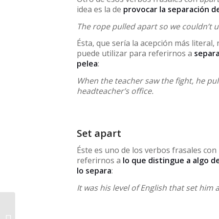
idea es la de
provocar la separación de
The rope pulled apart so we couldn’t u
Ésta, que sería la acepción más litera
puede utilizar para referirnos a
separa
pelea
:
When the teacher saw the fight, he pul
headteacher’s office.
Set apart
Éste es uno de los verbos frasales con
referirnos a
lo que distingue a algo de
lo separa
:
It was his level of English that set him
Consejos para
aprobar la tercera