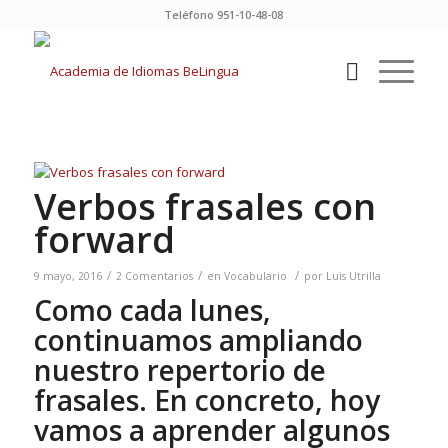
Teléfono 951-10-48-08
Verbos frasales con
forward
/
/
/
9 mayo, 2016
2 Comentarios
en
Vocabulario
por
Luis Utrilla
Como cada lunes,
continuamos ampliando
nuestro repertorio de
frasales. En concreto, hoy
vamos a aprender algunos