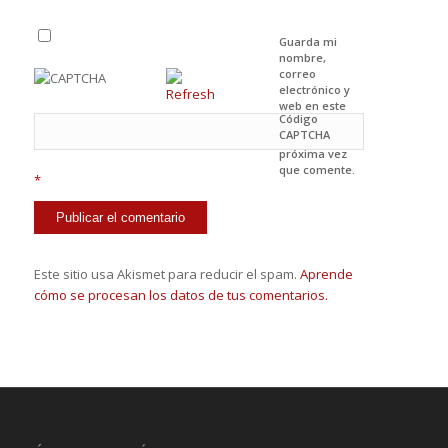
Guarda mi
nombre,
correo
electrónico y
web en este
Código
navegador
CAPTCHA
para la
próxima vez
que comente.
*
Este sitio usa Akismet para reducir el spam.
Aprende
cómo se procesan los datos de tus comentarios.