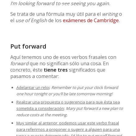
I’m looking forward to
see
seeing you again.
Se trata de una fórmula muy útil para el
writing
o
el
use of English
de los
exámenes de Cambridge
.
Put forward
Aquí tenemos uno de esos verbos frasales con
forward
que no significan sólo una cosa. En
concreto, éste
tiene tres
significados que
pasamos a comentar:
Adelantar un reloj
:
Remember to put your clock forward
one hour tonight or you’ll be late tomorrow morning!
Realizar una propuesta o sugerencia para que ésta sea
sometida a consideración
:
Mary put forward a new plan to
reduce costs at the meeting.
Muy similar al anterior, podemos usar este verbo frasal
para referirnos a proponer o sugerir a alguien para una
tarea o puesto determinado
:
I’d like to put myself forward