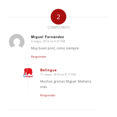
2
COMENTARIOS
Miguel Fernández
9 mayo, 2016 en 9:57 PM
Dice:
Muy buen post, como siempre.
Responder
Belingua
11 mayo, 2016 en 8:17 PM
Dice:
Muchas gracias Miguel. Mañana
más.
Responder