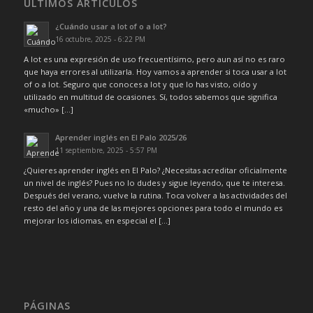
ÚLTIMOS ARTÍCULOS
¿Cuándo usar a lot of o a lot?
16 octubre, 2025 - 6:22 PM
A lot es una expresión de uso frecuentísimo, pero aun así no es raro
que haya errores al utilizarla. Hoy vamos a aprender si toca usar a lot
of o a lot. Seguro que conoces a lot y que lo has visto, oído y
utilizado en multitud de ocasiones. Sí, todos sabemos que significa
«mucho» […]
Aprender inglés en El Palo 2025/26
11 septiembre, 2025 - 5:57 PM
¿Quieres aprender inglés en El Palo? ¿Necesitas acreditar oficialmente
un nivel de inglés? Pues no lo dudes y sigue leyendo, que te interesa.
Después del verano, vuelve la rutina. Toca volver a las actividades del
resto del año y una de las mejores opciones para todo el mundo es
mejorar los idiomas, en especial el […]
PÁGINAS