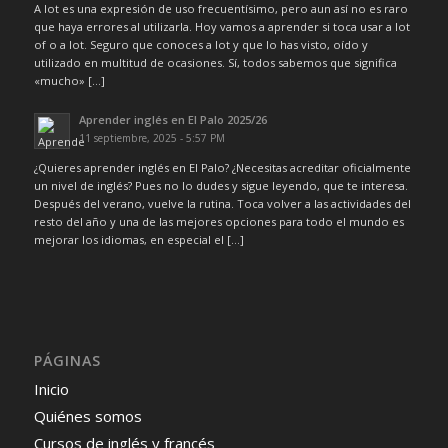
A lot es una expresión de uso frecuentísimo, pero aun así no es raro
que haya errores al utilizarla. Hoy vamos a aprender si toca usar a lot
of o a lot. Seguro que conoces a lot y que lo has visto, oído y
utilizado en multitud de ocasiones. Sí, todos sabemos que significa
«mucho» […]
Aprender inglés en El Palo 2025/26
11 septiembre, 2025 - 5:57 PM
¿Quieres aprender inglés en El Palo? ¿Necesitas acreditar oficialmente
un nivel de inglés? Pues no lo dudes y sigue leyendo, que te interesa.
Después del verano, vuelve la rutina. Toca volver a las actividades del
resto del año y una de las mejores opciones para todo el mundo es
mejorar los idiomas, en especial el […]
PÁGINAS
Inicio
Quiénes somos
Cursos de inglés y francés