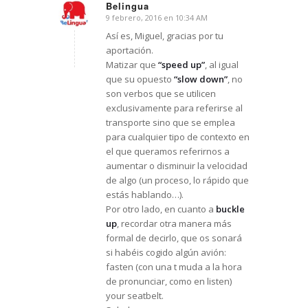
Belingua
9 febrero, 2016 en 10:34 AM
Dice:
Así es, Miguel, gracias por tu
aportación.
Matizar que
“speed up”
, al igual
que su opuesto
“slow down”
, no
son verbos que se utilicen
exclusivamente para referirse al
transporte sino que se emplea
para cualquier tipo de contexto en
el que queramos referirnos a
aumentar o disminuir la velocidad
de algo (un proceso, lo rápido que
estás hablando…).
Por otro lado, en cuanto a
buckle
up
, recordar otra manera más
formal de decirlo, que os sonará
si habéis cogido algún avión:
fasten (con una t muda a la hora
de pronunciar, como en listen)
your seatbelt.