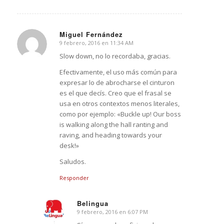
Miguel Fernández
9 febrero, 2016 en 11:34 AM
Dice:
Slow down, no lo recordaba, gracias.
Efectivamente, el uso más común para
expresar lo de abrocharse el cinturon
es el que decís. Creo que el frasal se
usa en otros contextos menos literales,
como por ejemplo: «Buckle up! Our boss
is walking along the hall ranting and
raving, and heading towards your
desk!»
Saludos.
Responder
Belingua
9 febrero, 2016 en 6:07 PM
Dice: