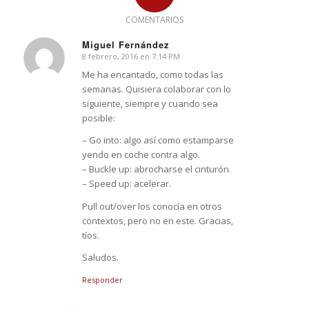
COMENTARIOS
Miguel Fernández
8 febrero, 2016 en 7:14 PM
Dice:
Me ha encantado, como todas las
semanas. Quisiera colaborar con lo
siguiente, siempre y cuando sea
posible:
– Go into: algo así como estamparse
yendo en coche contra algo.
– Buckle up: abrocharse el cinturón.
– Speed up: acelerar.
Pull out/over los conocía en otros
contextos, pero no en este. Gracias,
tíos.
Saludos.
Responder