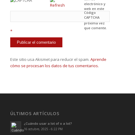
electrónico y
web en este
Código
navegador
CAPTCHA
para la
próxima vez
que comente.
*
Este sitio usa Akismet para reducir el spam.
Aprende
cómo se procesan los datos de tus comentarios.
ÚLTIMOS ARTÍCULOS
¿Cuándo usar a lot of o a lot?
16 octubre, 2025 - 6:22 PM