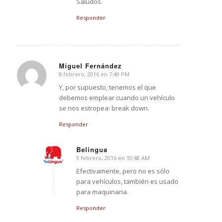
Saludos.
Responder
Miguel Fernández
8 febrero, 2016 en 7:49 PM
Dice:
Y, por supuesto, tenemos el que
debemos emplear cuando un vehículo
se nos estropea: break down.
Responder
Belingua
9 febrero, 2016 en 10:48 AM
Dice:
Efectivamente, pero no es sólo
para vehículos, también es usado
para maquinaria.
Responder