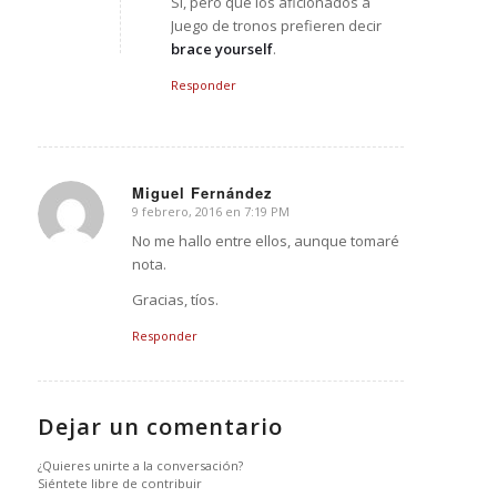
Sí, pero que los aficionados a
Juego de tronos prefieren decir
brace yourself
.
Responder
Miguel Fernández
9 febrero, 2016 en 7:19 PM
Dice:
No me hallo entre ellos, aunque tomaré
nota.
Gracias, tíos.
Responder
Dejar un comentario
¿Quieres unirte a la conversación?
Siéntete libre de contribuir