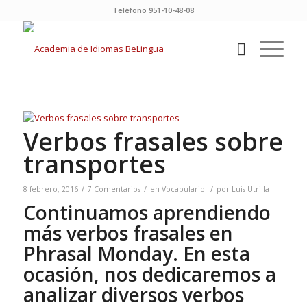
Teléfono 951-10-48-08
Verbos frasales sobre
transportes
/
/
/
8 febrero, 2016
7 Comentarios
en
Vocabulario
por
Luis Utrilla
Continuamos aprendiendo
más verbos frasales en
Phrasal Monday. En esta
ocasión, nos dedicaremos a
analizar diversos verbos