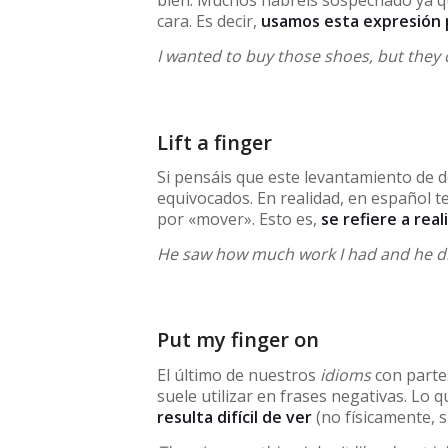
bien. Muchos habréis sospechado ya qu
cara. Es decir,
usamos esta expresión p
I wanted to buy those shoes, but they 
Lift a finger
Si pensáis que este levantamiento de d
equivocados. En realidad, en español 
por «mover». Esto es,
se refiere a rea
He saw how much work I had and he didn
Put my finger on
El último de nuestros
idioms
con parte
suele utilizar en frases negativas. Lo 
resulta difícil de ver
(no físicamente, s