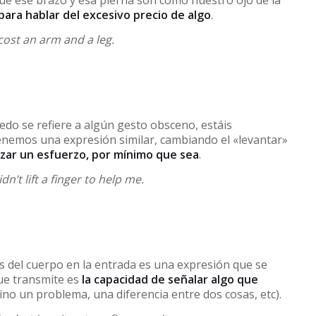
e ese brazo y esa pierna son como nuestro ojo de la
ara hablar del excesivo precio de algo
.
cost an arm and a leg.
edo se refiere a algún gesto obsceno, estáis
tenemos una expresión similar, cambiando el «levantar»
lizar un esfuerzo, por mínimo que sea
.
’t lift a finger to help me.
s del cuerpo en la entrada es una expresión que se
que transmite es
la capacidad de señalar algo que
ino un problema, una diferencia entre dos cosas, etc).