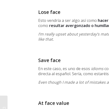
Lose face
Esto vendría a ser algo así como
hacer 
como
resultar avergonzado o humilla
I’m really upset about yesterday’s match
like that.
Save face
En este caso, es uno de esos
idioms
con
directa al español. Sería, como estaréi
Even though I made a lot of mistakes at f
At face value
Usos avanzados de so