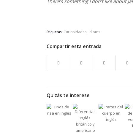
There’s something I don’t like about Jake
Etiquetas:
Curiosidades
,
idioms
Compartir esta entrada
Quizás te interese