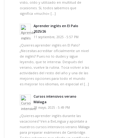
visto, oído y utilizado en multitud de
ocasiones. Sí, todos sabemos que
significa «mucho» […]
Aprender inglés en El Palo
2025/26
11 septiembre, 2025 - 5:57 PM
¿Quieres aprender inglés en El Palo?
¿Necesitas acreditar oficialmente un nivel
de inglés? Pues no lo dudes y sigue
leyendo, que te interesa. Después del
verano, vuelve la rutina. Toca volver a las
actividades del resto del año y una de las
mejores opciones para todo el mundo
es mejorar los idiomas, en especial el […]
Cursos intensivos verano
Málaga
28 mayo, 2025 - 5:49 PM
¿Quieres aprender inglés durante las
vacaciones? Ven a BeLingua y apúntate a
nuestros cursos intensivos verano Málaga
para preparar exámenes de Cambridge.
Todos sabemos que añadir un certificado