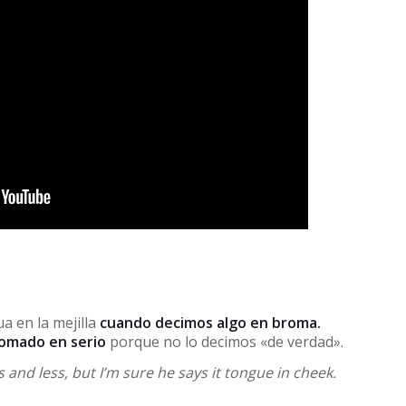
 en la mejilla
cuando decimos algo en broma.
tomado en serio
porque no lo decimos «de verdad».
 and less, but I’m sure he says it tongue in cheek.