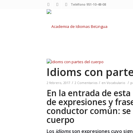
Teléfono 951-10-48-08
Idioms con parte
/
/
/
2 febrero, 2017
2 Comentarios
en
Vocabulario
p
En la entrada de est
de expresiones y fras
conductor común: se 
cuerpo
Los
idioms
son expresiones cuyo signi