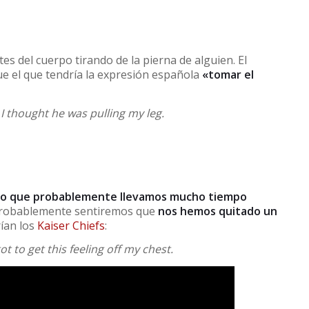
es del cuerpo tirando de la pierna de alguien. El
ue el que tendría la expresión española
«tomar el
I thought he was pulling my leg.
lgo que probablemente llevamos mucho tiempo
, probablemente sentiremos que
nos hemos quitado un
rían los
Kaiser Chiefs
:
got to get this feeling off my chest.