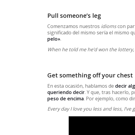
Pull someone’s leg
Comenzamos nuestros
idioms
con part
significado del mismo sería el mismo q
pelo»
.
When he told me he’d won the lottery, 
Get something off your chest
En esta ocasión, hablamos de
decir a
queriendo decir
. Y que, tras hacerlo
peso de encima
. Por ejemplo, como di
Every day I love you less and less, I’ve 