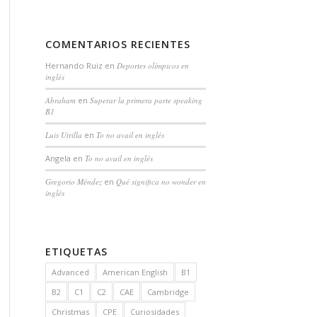
COMENTARIOS RECIENTES
Hernando Ruiz
en
Deportes olímpicos en
inglés
Abraham
en
Superar la primera parte speaking
B1
Luis Utrilla
en
To no avail en inglés
Angela
en
To no avail en inglés
Gregorio Méndez
en
Qué significa no wonder en
inglés
ETIQUETAS
Advanced
American English
B1
B2
C1
C2
CAE
Cambridge
Christmas
CPE
Curiosidades