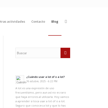
tras actividades
Contacto
Blog
¿Cuándo usar a lot of o a lot?
16 octubre, 2025 - 6:22 PM
A lot es una expresión de uso
frecuentísimo, pero aun así no es raro
que haya errores al utilizarla. Hoy vamos
a aprender si toca usar a lot of o a lot.
Seguro que conoces a lot y que lo has