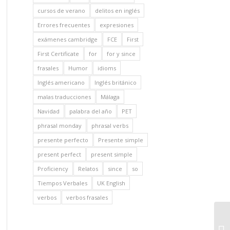
cursos de verano
delitos en inglés
Errores frecuentes
expresiones
exámenes cambridge
FCE
First
First Certificate
for
for y since
frasales
Humor
idioms
Inglés americano
Inglés británico
malas traducciones
Málaga
Navidad
palabra del año
PET
phrasal monday
phrasal verbs
presente perfecto
Presente simple
present perfect
present simple
Proficiency
Relatos
since
so
Tiempos Verbales
UK English
verbos
verbos frasales