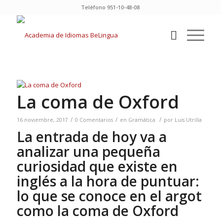
Teléfono 951-10-48-08
La coma de Oxford
/
/
/
16 noviembre, 2017
0 Comentarios
en
Gramática
por
Luis Utrilla
La entrada de hoy va a
analizar una pequeña
curiosidad que existe en
inglés a la hora de puntuar:
lo que se conoce en el argot
como la coma de Oxford