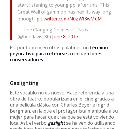
start listening to young ppl after this. This
Great Wall of gammon has had its way long
enough.
pic.twitter.com/N0ZWI3wMuM
— The Clanging Chimes of Davis
(@bendavis_86)
June 8, 2017
Es, por tanto y en otras palabras, un
término
peyorativo para referirse a cincuentones
conservadores
.
Gaslighting
Este vocablo no es nuevo. Hace referencia a una
obra de teatro, popularizada en el cine gracias a
una película clásica con Charles Boyer e Ingrid
Bergman, en la que el protagonista manipula a su
mujer para hacer que crea que se está volviendo
loca. Así, el verbo
gaslight
se ha venido utilizando
desde hace bastante tiempo para referirse a ese