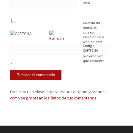
Web
Guarda mi
nombre,
correo
electrónico y
web en este
Código
navegador
CAPTCHA
para la
próxima vez
que comente.
*
Este sitio usa Akismet para reducir el spam.
Aprende
cómo se procesan los datos de tus comentarios.