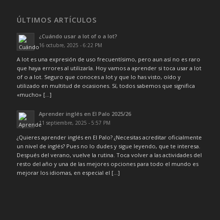
ÚLTIMOS ARTÍCULOS
¿Cuándo usar a lot of o a lot?
16 octubre, 2025 - 6:22 PM
A lot es una expresión de uso frecuentísimo, pero aun así no es raro
que haya errores al utilizarla. Hoy vamos a aprender si toca usar a lot
of o a lot. Seguro que conoces a lot y que lo has visto, oído y
utilizado en multitud de ocasiones. Sí, todos sabemos que significa
«mucho» […]
Aprender inglés en El Palo 2025/26
11 septiembre, 2025 - 5:57 PM
¿Quieres aprender inglés en El Palo? ¿Necesitas acreditar oficialmente
un nivel de inglés? Pues no lo dudes y sigue leyendo, que te interesa.
Después del verano, vuelve la rutina. Toca volver a las actividades del
resto del año y una de las mejores opciones para todo el mundo es
mejorar los idiomas, en especial el […]