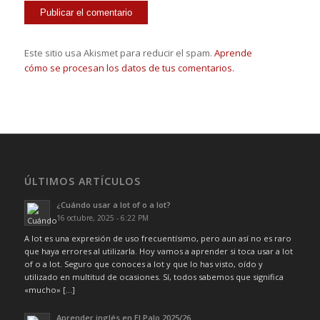
Este sitio usa Akismet para reducir el spam.
Aprende
cómo se procesan los datos de tus comentarios.
ÚLTIMOS ARTÍCULOS
¿Cuándo usar a lot of o a lot?
16 octubre, 2025 - 6:22 PM
A lot es una expresión de uso frecuentísimo, pero aun así no es raro
que haya errores al utilizarla. Hoy vamos a aprender si toca usar a lot
of o a lot. Seguro que conoces a lot y que lo has visto, oído y
utilizado en multitud de ocasiones. Sí, todos sabemos que significa
«mucho» […]
Aprender inglés en El Palo 2025/26