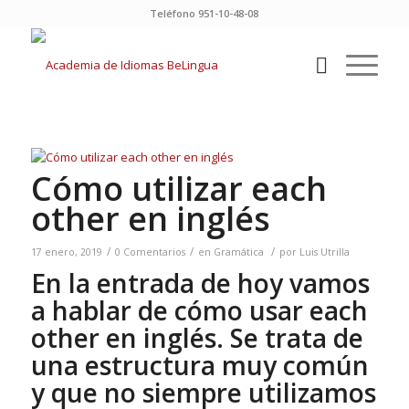
Teléfono 951-10-48-08
Cómo utilizar each
other en inglés
/
/
/
17 enero, 2019
0 Comentarios
en
Gramática
por
Luis Utrilla
En la entrada de hoy vamos
a hablar de cómo usar each
other en inglés. Se trata de
una estructura muy común
y que no siempre utilizamos