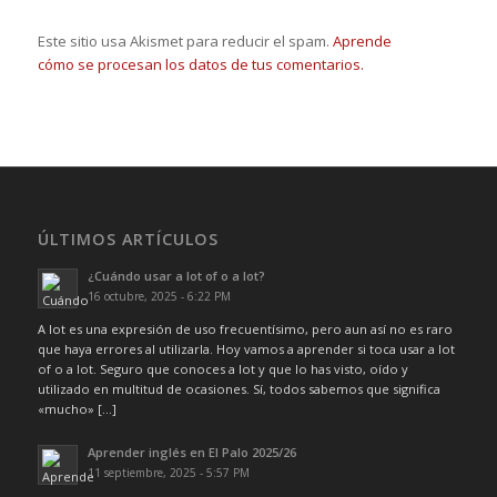
Este sitio usa Akismet para reducir el spam.
Aprende
cómo se procesan los datos de tus comentarios.
ÚLTIMOS ARTÍCULOS
¿Cuándo usar a lot of o a lot?
16 octubre, 2025 - 6:22 PM
A lot es una expresión de uso frecuentísimo, pero aun así no es raro
que haya errores al utilizarla. Hoy vamos a aprender si toca usar a lot
of o a lot. Seguro que conoces a lot y que lo has visto, oído y
utilizado en multitud de ocasiones. Sí, todos sabemos que significa
«mucho» […]
Aprender inglés en El Palo 2025/26
11 septiembre, 2025 - 5:57 PM