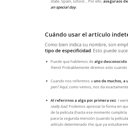
state, Spain, school… Por ello,
aseguraos de
an special day
.
Cuándo usar el artículo inde
Como bien indica su nombre, son emp
tipo de especificidad
. Esto puede suce
Puede que hablemos de
algo desconocido 
friend
. Probablemente diremos esto cuando 
Cuando nos referimos a
uno de muchos, a u
pen?
Aquí, como vemos, nos da exactamente ig
Al referirnos a algo por primera vez
:
I wen
really bad
. Podemos apreciar la forma en que
de la película (hasta ese momento cumpliría
para la segunda mención (cuando la película
artículo determinado
the
, que ya estudiare