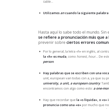
table
…
Utilizamos
an
cuando la siguiente palabra
Hasta aquí lo sabe todo el mundo. Sin
se refiere a pronunciación más que a 
prevenir sobre
ciertos errores comu
Por lo general, la letra «h»
en inglés, al con
la «h» es muda
, como
honest, hour
… De est
person
.
Hay palabras que se escriben con una voca
unit, european van todas con a, ya que su p
university, a unit, a european country
. Tam
encontramos con algo como esto:
a one-mon
Hay que recordar que
la «s líquida», o «s»
pronuncia como una «e»
por mucho que nos