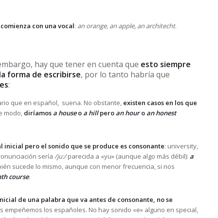
 comienza con una vocal
:
an orange, an apple, an architecht
.
 embargo, hay que tener en cuenta que
esto siempre
la forma de escribirse
, por lo tanto habría que
nes
:
trario que en español, suena. No obstante,
existen casos en los que
e modo,
diríamos
a house
o
a hill
pero
an hour
o
an honest
l inicial pero el sonido que se produce es consonante
: university,
ronunciación sería
/ju:/
parecida a «yu» (aunque algo más débil):
a
bién sucede lo mismo, aunque con menor frecuencia, si nos
th course
.
 inicial de una palabra que va antes de consonante, no se
 empeñemos los españoles. No hay sonido «e» alguno en special,