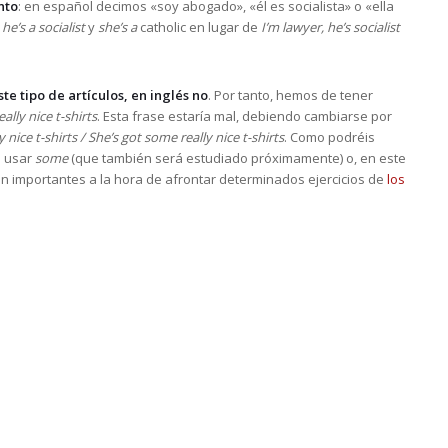
nto
: en español decimos «soy abogado», «él es socialista» o «ella
 he’s a socialist
y
she’s a
catholic en lugar de
I’m lawyer, he’s socialist
te tipo de artículos, en inglés no
. Por tanto, hemos de tener
eally nice t-shirts
. Esta frase estaría mal, debiendo cambiarse por
y nice t-shirts / She’s got some really nice t-shirts
. Como podréis
s usar
some
(que también será estudiado próximamente) o, en este
 son importantes a la hora de afrontar determinados ejercicios de
los