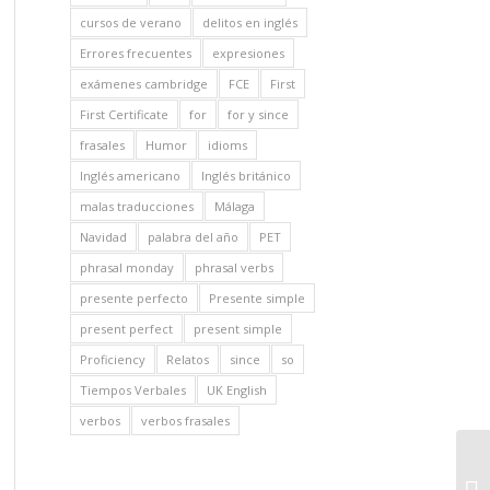
cursos de verano
delitos en inglés
Errores frecuentes
expresiones
exámenes cambridge
FCE
First
First Certificate
for
for y since
frasales
Humor
idioms
Inglés americano
Inglés británico
malas traducciones
Málaga
Navidad
palabra del año
PET
phrasal monday
phrasal verbs
presente perfecto
Presente simple
present perfect
present simple
Proficiency
Relatos
since
so
Tiempos Verbales
UK English
verbos
verbos frasales