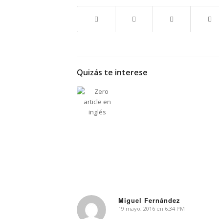
Quizás te interese
Miguel Fernández
19 mayo, 2016 en 6:34 PM
Dice: