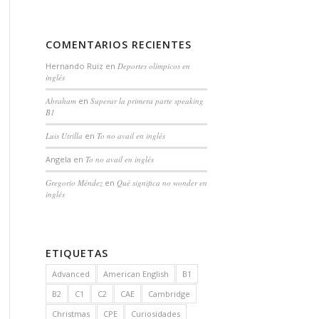
COMENTARIOS RECIENTES
Hernando Ruiz
en
Deportes olímpicos en
inglés
Abraham
en
Superar la primera parte speaking
B1
Luis Utrilla
en
To no avail en inglés
Angela
en
To no avail en inglés
Gregorio Méndez
en
Qué significa no wonder en
inglés
ETIQUETAS
Advanced
American English
B1
B2
C1
C2
CAE
Cambridge
Christmas
CPE
Curiosidades