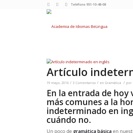
Teléfono 951-10-48-08
Artículo indeter
/
/
/
19 mayo, 2016
3 Comentarios
en
Gramática
por
En la entrada de hoy 
más comunes a la hora
indeterminado en ing
cuándo no.
Un poco de
gramática
básica
en nuestr