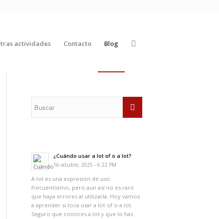
tras actividades
Contacto
Blog
¿Cuándo usar a lot of o a lot?
16 octubre, 2025 - 6:22 PM
A lot es una expresión de uso
frecuentísimo, pero aun así no es raro
que haya errores al utilizarla. Hoy vamos
a aprender si toca usar a lot of o a lot.
Seguro que conoces a lot y que lo has