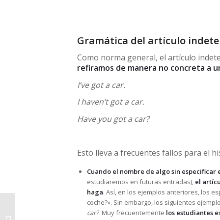
Gramática del artículo indet
Como norma general, el artículo indete
refiramos de manera no concreta a un
I’ve got a car.
I haven’t got a car.
Have you got a car?
Esto lleva a frecuentes fallos para el 
Cuando el nombre de algo sin especificar 
estudiaremos en futuras entradas),
el artí
haga
. Así, en los ejemplos anteriores, los 
coche?». Sin embargo, los siguientes ejemplo
car?
Muy frecuentemente
los estudiantes e
Verbos frasales con