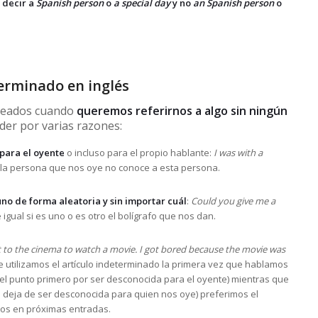
 decir a
Spanish person
o
a special day
y no
an Spanish person
o
terminado en inglés
leados cuando
queremos referirnos a algo sin ningún
der por varias razones:
para el oyente
o incluso para el propio hablante:
I was with a
la persona que nos oye no conoce a esta persona.
no de forma aleatoria y sin importar cuál
:
Could you give me a
ual si es uno o es otro el bolígrafo que nos dan.
t to the cinema to watch a movie. I got bored because the movie was
 utilizamos el artículo indeterminado la primera vez que hablamos
 el punto primero por ser desconocida para el oyente) mientras que
 deja de ser desconocida para quien nos oye) preferimos el
mos en próximas entradas.