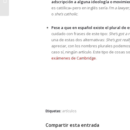
adscripción a alguna ideología o movimie
by
es católica» pero en inglés sería
I’m a lawyer,
o
she’s catholic
.
Pese a que en español existe el plural de es
cuidado con frases de este tipo:
She’s got a r
una de estas dos alternativas:
She’s got reall
apreciar, con los nombres plurales podemo
caso sí, ningún artículo. Este tipo de cosas
exámenes de Cambridge
.
Etiquetas:
artículos
Compartir esta entrada