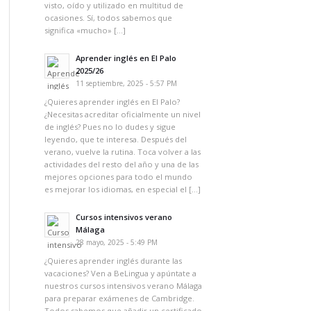
visto, oído y utilizado en multitud de
ocasiones. Sí, todos sabemos que
significa «mucho» […]
Aprender inglés en El Palo
2025/26
11 septiembre, 2025 - 5:57 PM
¿Quieres aprender inglés en El Palo?
¿Necesitas acreditar oficialmente un nivel
de inglés? Pues no lo dudes y sigue
leyendo, que te interesa. Después del
verano, vuelve la rutina. Toca volver a las
actividades del resto del año y una de las
mejores opciones para todo el mundo
es mejorar los idiomas, en especial el […]
Cursos intensivos verano
Málaga
28 mayo, 2025 - 5:49 PM
¿Quieres aprender inglés durante las
vacaciones? Ven a BeLingua y apúntate a
nuestros cursos intensivos verano Málaga
para preparar exámenes de Cambridge.
Todos sabemos que añadir un certificado