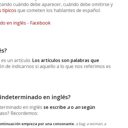
lizando cuándo debe aparecer, cuándo debe omitirse y
s típicos
que cometen los hablantes de español.
és?
es un artículo.
Los artículos son palabras que
ón de indicarnos si aquello a lo que nos referimos es
o indeterminado en inglés?
eterminado en inglés
se escribe
a
o
an
según
 caso? Recordemos:
continuación empieza por una consonante
:
a bag, a woman, a