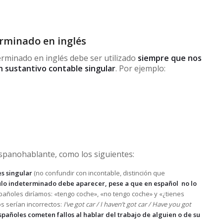
erminado en inglés
rminado en inglés debe ser utilizado
siempre que nos
 sustantivo contable singular
. Por ejemplo:
hispanohablante, como los siguientes:
es singular
(no confundir con incontable, distinción que
culo indeterminado debe aparecer, pese a que en español no lo
españoles diríamos: «tengo coche», «no tengo coche» y «¿tienes
s serían incorrectos:
I’ve got car /
I haven’t got car /
Have you got
spañoles cometen fallos al hablar del trabajo de alguien o de su