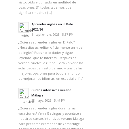
visto, oído y utilizado en multitud de
ocasiones. Sí, todos sabemos que
significa «mucho» […]
Aprender inglés en El Palo
2025/26
11 septiembre, 2025 - 5:57 PM
¿Quieres aprender inglés en El Palo?
¿Necesitas acreditar oficialmente un nivel
de inglés? Pues no lo dudes y sigue
leyendo, que te interesa. Después del
verano, vuelve la rutina. Toca volver a las
actividades del resto del año y una de las
mejores opciones para todo el mundo
es mejorar los idiomas, en especial el […]
Cursos intensivos verano
Málaga
28 mayo, 2025 - 5:49 PM
¿Quieres aprender inglés durante las
vacaciones? Ven a BeLingua y apúntate a
nuestros cursos intensivos verano Málaga
para preparar exámenes de Cambridge.
Todos sabemos que añadir un certificado