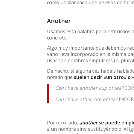
cómo utilizar cada uno de ellos de form
Another
Usamos esta palabra para referirnos 
concreto.
Algo muy importante que debemos recor
vano lleva incorporado en la misma pa
usar con nombres singulares (ni plurale
De hecho, si alguna vez habéis hablad
notado que
suelen decir «un otro» o 
Can I have another cup of tea?
COR
Can I have other cup of tea?
INCOR
Por otro lado,
another
se puede empl
a un nombre sino sustituyéndolo. Al 