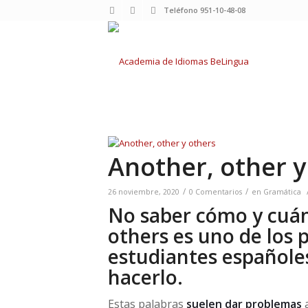
Teléfono 951-10-48-08
Another, other y
/
/
26 noviembre, 2020
0 Comentarios
en
Gramática
No saber cómo y cuánd
others es uno de los 
estudiantes españole
hacerlo.
Estas palabras
suelen dar problemas
a