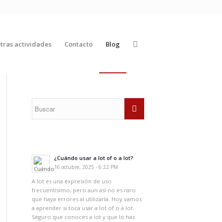
tras actividades
Contacto
Blog
¿Cuándo usar a lot of o a lot?
16 octubre, 2025 - 6:22 PM
A lot es una expresión de uso
frecuentísimo, pero aun así no es raro
que haya errores al utilizarla. Hoy vamos
a aprender si toca usar a lot of o a lot.
Seguro que conoces a lot y que lo has