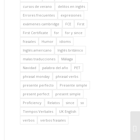
cursos de verano
delitos en inglés
Errores frecuentes
expresiones
exámenes cambridge
FCE
First
First Certificate
for
for y since
frasales
Humor
idioms
Inglés americano
Inglés británico
malas traducciones
Málaga
Navidad
palabra del año
PET
phrasal monday
phrasal verbs
presente perfecto
Presente simple
present perfect
present simple
Proficiency
Relatos
since
so
Tiempos Verbales
UK English
verbos
verbos frasales