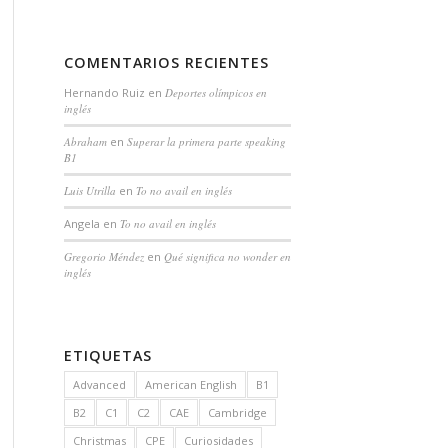
COMENTARIOS RECIENTES
Hernando Ruiz
en
Deportes olímpicos en
inglés
Abraham
en
Superar la primera parte speaking
B1
Luis Utrilla
en
To no avail en inglés
Angela
en
To no avail en inglés
Gregorio Méndez
en
Qué significa no wonder en
inglés
ETIQUETAS
Advanced
American English
B1
B2
C1
C2
CAE
Cambridge
Christmas
CPE
Curiosidades