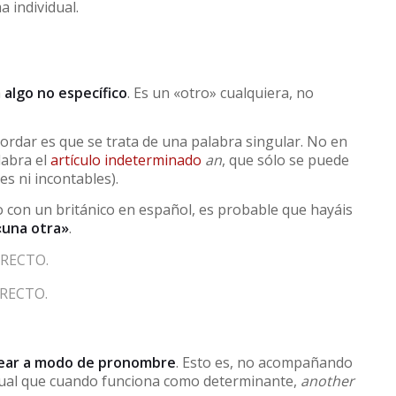
a individual.
a
algo no específico
. Es un «otro» cualquiera, no
dar es que se trata de una palabra singular. No en
labra el
artículo indeterminado
an
, que sólo se puede
s ni incontables).
o con un británico en español, es probable que hayáis
«una otra»
.
RECTO.
RECTO.
ear a modo de pronombre
. Esto es, no acompañando
igual que cuando funciona como determinante,
another