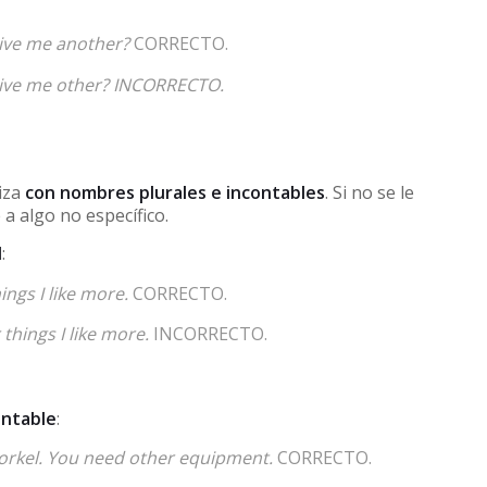
give me another?
CORRECTO.
give me other? INCORRECTO.
liza
con nombres plurales e incontables
. Si no se le
a algo no específico.
l
:
ings I like more.
CORRECTO.
 things I like more.
INCORRECTO.
ontable
:
norkel. You need other equipment.
CORRECTO.