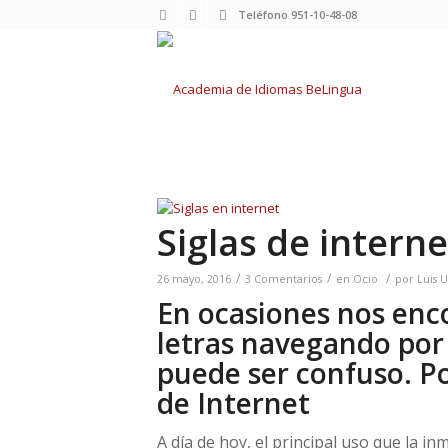
Teléfono 951-10-48-08
Siglas de interne
/
/
/
26 mayo, 2016
3 Comentarios
en
Ocio
por
Luis U
En ocasiones nos enc
letras navegando por 
puede ser confuso. Po
de Internet
A día de hoy, el principal uso que la in