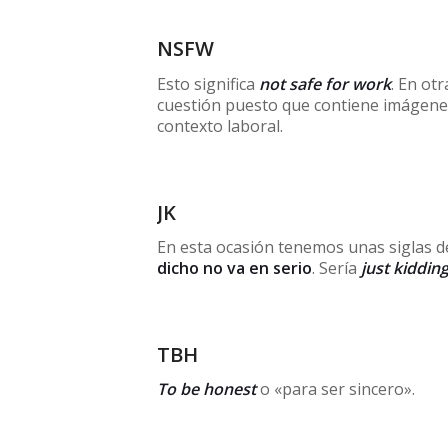
NSFW
Esto significa
not safe for work
. En ot
cuestión puesto que contiene imágenes
contexto laboral.
JK
En esta ocasión tenemos unas siglas de
dicho no va en serio
. Sería
just kiddin
TBH
To be honest
o «para ser sincero».