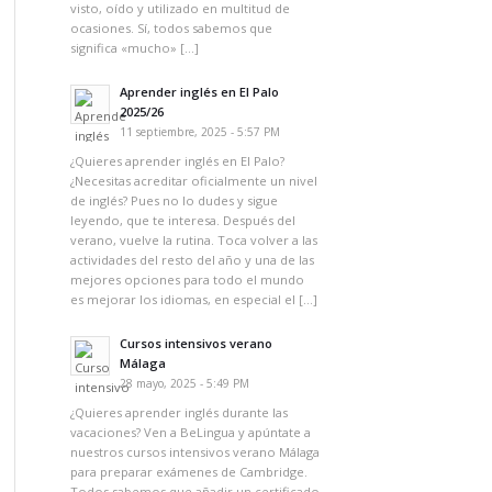
visto, oído y utilizado en multitud de
ocasiones. Sí, todos sabemos que
significa «mucho» […]
Aprender inglés en El Palo
2025/26
11 septiembre, 2025 - 5:57 PM
¿Quieres aprender inglés en El Palo?
¿Necesitas acreditar oficialmente un nivel
de inglés? Pues no lo dudes y sigue
leyendo, que te interesa. Después del
verano, vuelve la rutina. Toca volver a las
actividades del resto del año y una de las
mejores opciones para todo el mundo
es mejorar los idiomas, en especial el […]
Cursos intensivos verano
Málaga
28 mayo, 2025 - 5:49 PM
¿Quieres aprender inglés durante las
vacaciones? Ven a BeLingua y apúntate a
nuestros cursos intensivos verano Málaga
para preparar exámenes de Cambridge.
Todos sabemos que añadir un certificado