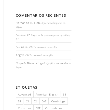
COMENTARIOS RECIENTES
Hernando Ruiz
en
Deportes olímpicos en
inglés
Abraham
en
Superar la primera parte speaking
B1
Luis Utrilla
en
To no avail en inglés
Angela
en
To no avail en inglés
Gregorio Méndez
en
Qué significa no wonder en
inglés
ETIQUETAS
Advanced
American English
B1
B2
C1
C2
CAE
Cambridge
Christmas
CPE
Curiosidades