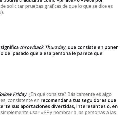
ue podría traducirse como «pírate» o «vete por
 de solicitar pruebas gráficas de que lo que se dice es
).
significa
throwback Thursday
, que consiste en poner
o del pasado que a esa persona le parece que
follow Friday
. ¿En qué consiste? Básicamente es algo
rnes, consistente en
recomendar a tus seguidores que
certe sus aportaciones divertidas, interesantes o, en
s simplemente usar #FF y nombrar a las personas a las