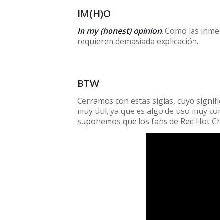
IM(H)O
In my (honest) opinion
. Como las inme
requieren demasiada explicación.
BTW
Cerramos con estas siglas, cuyo signif
muy útil, ya que es algo de uso muy co
suponemos que los fans de Red Hot Chil