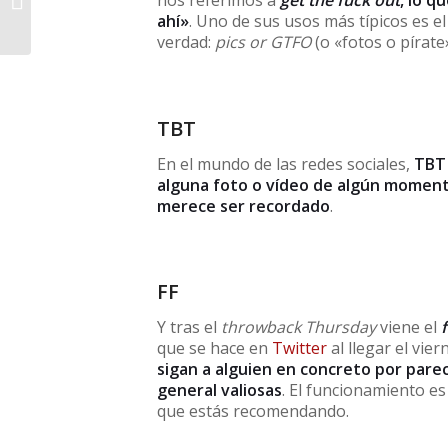
nos referimos a
get the fuck out
, lo q
frasal Turn Back
ahí»
. Uno de sus usos más típicos es el
verdad:
pics or GTFO
(o «fotos o pírate»
TBT
En el mundo de las redes sociales,
TBT 
alguna foto o vídeo de algún moment
merece ser recordado
.
FF
Y tras el
throwback Thursday
viene el
que se hace en
Twitter
al llegar el vie
sigan a alguien en concreto por pare
general valiosas
. El funcionamiento e
que estás recomendando.