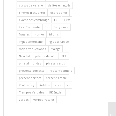
cursos de verano
delitos en inglés
Errores frecuentes
expresiones
exámenes cambridge
FCE
First
First Certificate
for
for y since
frasales
Humor
idioms
Inglés americano
Inglés británico
malas traducciones
Málaga
Navidad
palabra del año
PET
phrasal monday
phrasal verbs
presente perfecto
Presente simple
present perfect
present simple
Proficiency
Relatos
since
so
Tiempos Verbales
UK English
verbos
verbos frasales