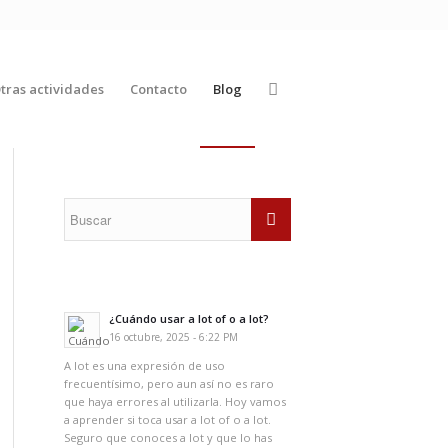
tras actividades
Contacto
Blog
¿Cuándo usar a lot of o a lot?
16 octubre, 2025 - 6:22 PM
A lot es una expresión de uso
frecuentísimo, pero aun así no es raro
que haya errores al utilizarla. Hoy vamos
a aprender si toca usar a lot of o a lot.
Seguro que conoces a lot y que lo has