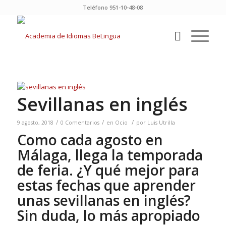
Teléfono 951-10-48-08
Sevillanas en inglés
/
/
/
9 agosto, 2018
0 Comentarios
en
Ocio
por
Luis Utrilla
Como cada agosto en
Málaga, llega la temporada
de feria. ¿Y qué mejor para
estas fechas que aprender
unas sevillanas en inglés?
Sin duda, lo más apropiado