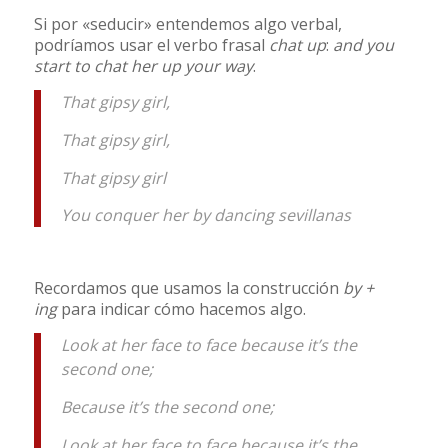
Si por «seducir» entendemos algo verbal,
podríamos usar el verbo frasal
chat up
:
and you
start to chat her up your way
.
That gipsy girl,
That gipsy girl,
That gipsy girl
You conquer her by dancing sevillanas
Recordamos que usamos la construcción
by +
ing
para indicar cómo hacemos algo.
Look at her face to face because it’s the
second one;
Because it’s the second one;
Look at her face to face because it’s the