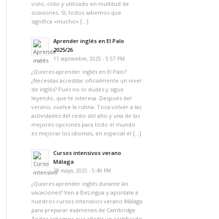
visto, oído y utilizado en multitud de
ocasiones. Sí, todos sabemos que
significa «mucho» […]
Aprender inglés en El Palo
2025/26
11 septiembre, 2025 - 5:57 PM
¿Quieres aprender inglés en El Palo?
¿Necesitas acreditar oficialmente un nivel
de inglés? Pues no lo dudes y sigue
leyendo, que te interesa. Después del
verano, vuelve la rutina. Toca volver a las
actividades del resto del año y una de las
mejores opciones para todo el mundo
es mejorar los idiomas, en especial el […]
Cursos intensivos verano
Málaga
28 mayo, 2025 - 5:49 PM
¿Quieres aprender inglés durante las
vacaciones? Ven a BeLingua y apúntate a
nuestros cursos intensivos verano Málaga
para preparar exámenes de Cambridge.
Todos sabemos que añadir un certificado