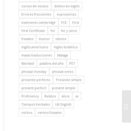
cursos de verano
delitos en inglés
Errores frecuentes
expresiones
exámenes cambridge
FCE
First
First Certificate
for
for y since
frasales
Humor
idioms
Inglés americano
Inglés británico
malas traducciones
Málaga
Navidad
palabra del año
PET
phrasal monday
phrasal verbs
presente perfecto
Presente simple
present perfect
present simple
Proficiency
Relatos
since
so
Tiempos Verbales
UK English
verbos
verbos frasales