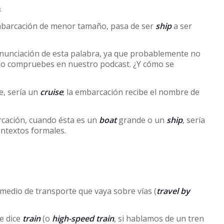
.
embarcación de menor tamaño, pasa de ser
ship
a ser
ronunciación de esta palabra, ya que probablemente no
 lo compruebes en nuestro podcast. ¿Y cómo se
je, sería un
cruise
; la embarcación recibe el nombre de
cación, cuando ésta es un
boat
grande o un
ship
, sería
ontextos formales.
 medio de transporte que vaya sobre vías (
travel by
se dice
train
(o
high-speed train
, si hablamos de un tren