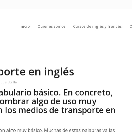
Inicio
Quiénes somos
Cursos de inglés y francés
O
orte en inglés
r
Luis Utrilla
bulario básico. En concreto,
nombrar algo de uso muy
n los medios de transporte en
on algo muy básico. Muchas de estas palabras ya las