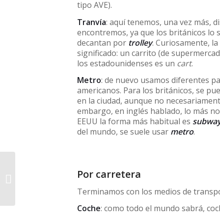
tipo AVE).
Tranvía
: aquí tenemos, una vez más, d
encontremos, ya que los británicos lo 
decantan por
trolley
. Curiosamente, l
significado: un carrito (de supermercad
los estadounidenses es un
cart
.
Metro
: de nuevo usamos diferentes p
americanos. Para los británicos, se pu
en la ciudad, aunque no necesariament
embargo, en inglés hablado, lo más no
EEUU la forma más habitual es
subwa
del mundo, se suele usar
metro
.
Por carretera
Qué significa touristy
Terminamos con los medios de transpo
Coche
: como todo el mundo sabrá, coc