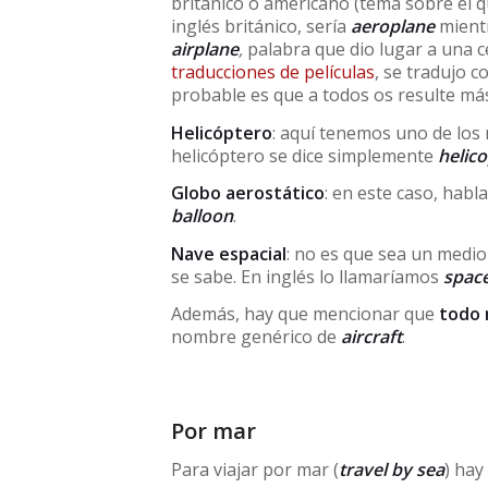
británico o americano (tema sobre el 
inglés británico, sería
aeroplane
mientr
airplane
,
palabra que dio lugar a una c
traducciones de películas
, se tradujo 
probable es que a todos os resulte más
Helicóptero
: aquí tenemos uno de los 
helicóptero se dice simplemente
helic
Globo aerostático
: en este caso, hab
balloon
.
Nave espacial
: no es que sea un medi
se sabe. En inglés lo llamaríamos
spac
Además, hay que mencionar que
todo 
nombre genérico de
aircraft
.
Por mar
Para viajar por mar (
travel by sea
) hay