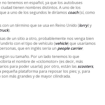
que no tenemos en español, ya que los autobuses
y ciudad tienen nombres distintos. A uno de los
que a uno de los segundos le diríamos
coach
(sí, como
s con un término que se usa en Reino Unido (
lorry
) y
truck
).
sas de un sitio a otro, probablemente nos venga bien
undirlo con el tipo de vehículo (
vehicle
) que usaríamos
personas, que en inglés sería un
people carrier
.
o según su tamaño. Por un lado tenemos lo que
cibiría el nombre de «ciclomotor» (es decir, más
rios para poder usarla); por otro, están las
scooters
,
 pequeña plataforma para reposar los pies; y, para
e son más grandes y de mayor cilindrada.