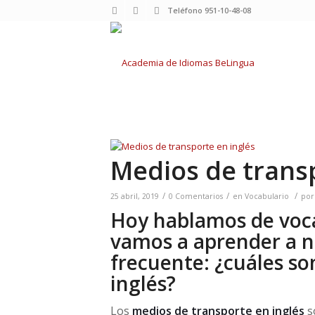
Teléfono 951-10-48-08
Medios de transp
/
/
/
25 abril, 2019
0 Comentarios
en
Vocabulario
po
Hoy hablamos de voca
vamos a aprender a 
frecuente: ¿cuáles so
inglés?
Los
medios de transporte en inglés
s