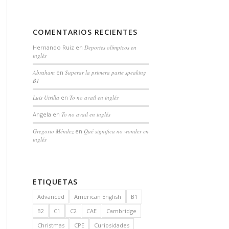
COMENTARIOS RECIENTES
Hernando Ruiz
en
Deportes olímpicos en
inglés
Abraham
en
Superar la primera parte speaking
B1
Luis Utrilla
en
To no avail en inglés
Angela
en
To no avail en inglés
Gregorio Méndez
en
Qué significa no wonder en
inglés
ETIQUETAS
Advanced
American English
B1
B2
C1
C2
CAE
Cambridge
Christmas
CPE
Curiosidades