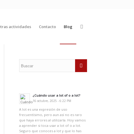
tras actividades
Contacto
Blog
¿Cuándo usar a lot of o a lot?
16 octubre, 2025 - 6:22 PM
A lot es una expresión de uso
frecuentísimo, pero aun así no es raro
que haya errores al utilizarla. Hoy vamos
a aprender si toca usar a lot of o a lot.
Seguro que conoces a lot y que lo has