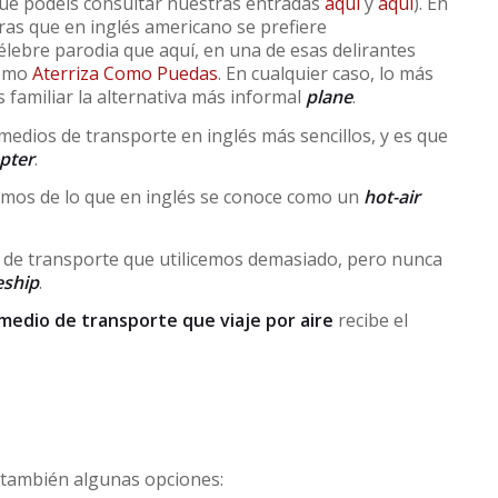
que podéis consultar nuestras entradas
aquí
y
aquí
). En
as que en inglés americano se prefiere
élebre parodia que aquí, en una de esas delirantes
como
Aterriza Como Puedas
. En cualquier caso, lo más
 familiar la alternativa más informal
plane
.
medios de transporte en inglés más sencillos, y es que
opter
.
lamos de lo que en inglés se conoce como un
hot-air
o de transporte que utilicemos demasiado, pero nunca
eship
.
medio de transporte que viaje por aire
recibe el
 también algunas opciones: