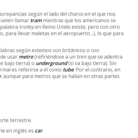
iscrepancias según el lado del charco en el que nos
suelen llamar
tram
mientras que los americanos se
a palabra
trolley
en Reino Unido existe, pero con otro
o, para llevar maletas en el aeropuerto…), lo que para
alabras según estemos con británicos o con
ede usar
metro
(refiriéndose a un tren que se adentra
e bajo tierra) o
underground
(si va bajo tierra). Sin
rmal es referirse a él como
tube
. Por el contrario, en
y
, aunque para metros que se hallan en otras partes
rte terrestre.
he en inglés es
car
.