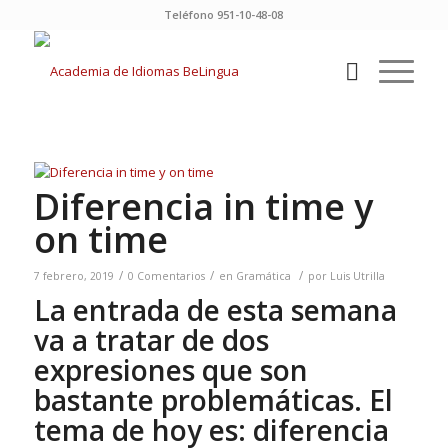
Teléfono 951-10-48-08
Diferencia in time y
on time
/
/
/
7 febrero, 2019
0 Comentarios
en
Gramática
por
Luis Utrilla
La entrada de esta semana
va a tratar de dos
expresiones que son
bastante problemáticas. El
tema de hoy es: diferencia