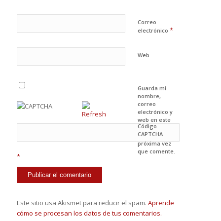
Correo
*
electrónico
Web
Guarda mi
nombre,
correo
electrónico y
web en este
Código
navegador
CAPTCHA
para la
próxima vez
que comente.
*
Este sitio usa Akismet para reducir el spam.
Aprende
cómo se procesan los datos de tus comentarios.