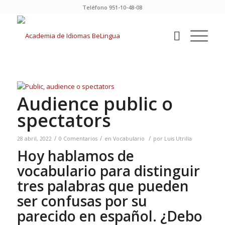
Teléfono 951-10-48-08
Audience public o
spectators
/
/
/
28 abril, 2022
0 Comentarios
en
Vocabulario
por
Luis Utrilla
Hoy hablamos de
vocabulario para distinguir
tres palabras que pueden
ser confusas por su
parecido en español. ¿Debo