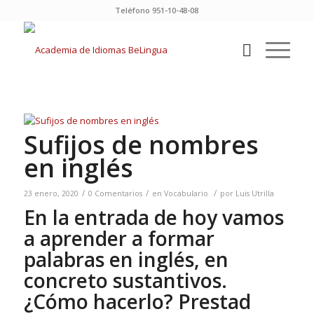
Teléfono 951-10-48-08
Sufijos de nombres
en inglés
/
/
/
23 enero, 2020
0 Comentarios
en
Vocabulario
por
Luis Utrilla
En la entrada de hoy vamos
a aprender a formar
palabras en inglés, en
concreto sustantivos.
¿Cómo hacerlo? Prestad