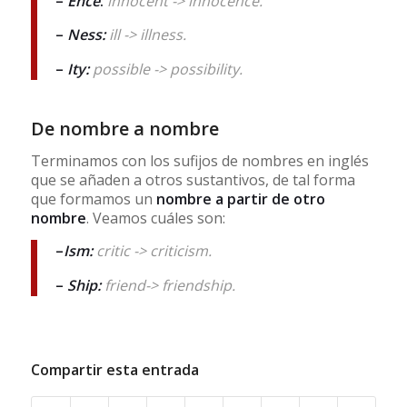
–
Ence
:
innocent -> innocence.
–
Ness:
ill -> illness.
–
Ity:
possible -> possibility.
De nombre a nombre
Terminamos con los sufijos de nombres en inglés
que se añaden a otros sustantivos, de tal forma
que formamos un
nombre a partir de otro
nombre
. Veamos cuáles son:
–
Ism:
critic -> criticism.
–
Ship:
friend-> friendship.
Compartir esta entrada