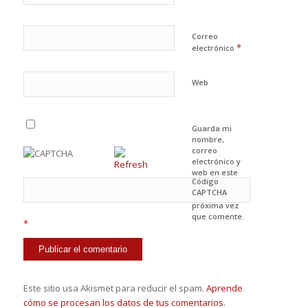
Correo
*
electrónico
Web
Guarda mi
nombre,
correo
electrónico y
web en este
Código
navegador
CAPTCHA
para la
próxima vez
que comente.
*
Este sitio usa Akismet para reducir el spam.
Aprende
cómo se procesan los datos de tus comentarios.