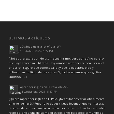
ÚLTIMOS ARTÍCULOS
¿Cuándo usar a lot of o a lot?
16 octubre, 2025 - 6:22 PM
A lot es una expresión de uso frecuentísimo, pero aun así no es raro
que haya errores al utilizarla. Hoy vamos a aprender si toca usar a lot
of o a lot. Seguro que conoces a lot y que lo has visto, oído y
utilizado en multitud de ocasiones. Sí, todos sabemos que significa
«mucho» […]
Aprender inglés en El Palo 2025/26
11 septiembre, 2025 - 5:57 PM
¿Quieres aprender inglés en El Palo? ¿Necesitas acreditar oficialmente
un nivel de inglés? Pues no lo dudes y sigue leyendo, que te interesa.
Después del verano, vuelve la rutina. Toca volver a las actividades del
resto del año y una de las mejores opciones para todo el mundo es