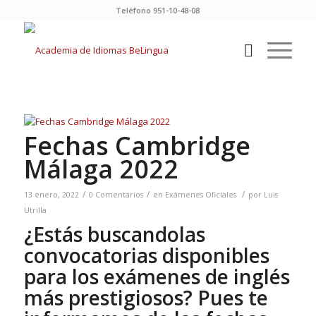
Teléfono 951-10-48-08
Fechas Cambridge
Málaga 2022
/
/
/
13 enero, 2022
0 Comentarios
en
Exámenes Oficiales
por
Luis
Utrilla
¿Estás buscandolas
convocatorias disponibles
para los exámenes de inglés
más prestigiosos? Pues te