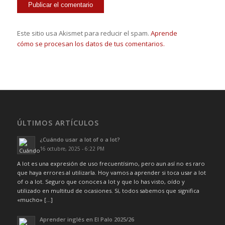
Este sitio usa Akismet para reducir el spam.
Aprende
cómo se procesan los datos de tus comentarios.
ÚLTIMOS ARTÍCULOS
¿Cuándo usar a lot of o a lot?
16 octubre, 2025 - 6:22 PM
A lot es una expresión de uso frecuentísimo, pero aun así no es raro
que haya errores al utilizarla. Hoy vamos a aprender si toca usar a lot
of o a lot. Seguro que conoces a lot y que lo has visto, oído y
utilizado en multitud de ocasiones. Sí, todos sabemos que significa
«mucho» […]
Aprender inglés en El Palo 2025/26