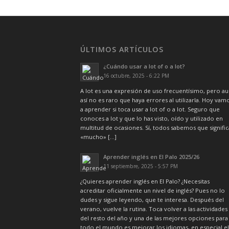
ÚLTIMOS ARTÍCULOS
¿Cuándo usar a lot of o a lot?
16 octubre, 2025 - 6:22 PM
A lot es una expresión de uso frecuentísimo, pero a
así no es raro que haya errores al utilizarla. Hoy vam
a aprender si toca usar a lot of o a lot. Seguro que
conoces a lot y que lo has visto, oído y utilizado en
multitud de ocasiones. Sí, todos sabemos que signific
«mucho» […]
Aprender inglés en El Palo 2025/26
11 septiembre, 2025 - 5:57 PM
¿Quieres aprender inglés en El Palo? ¿Necesitas
acreditar oficialmente un nivel de inglés? Pues no lo
dudes y sigue leyendo, que te interesa. Después del
verano, vuelve la rutina. Toca volver a las actividades
del resto del año y una de las mejores opciones para
todo el mundo es mejorar los idiomas, en especial el