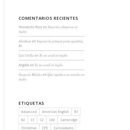
COMENTARIOS RECIENTES
Hernando Ruiz
en
Deportes olímpicos en
inglés
Abraham
en
Superar la primera parte speaking
B1
Luis Utrilla
en
To no avail en inglés
Angela
en
To no avail en inglés
Gregorio Méndez
en
Qué significa no wonder en
inglés
ETIQUETAS
Advanced
American English
B1
B2
C1
C2
CAE
Cambridge
Christmas
CPE
Curiosidades