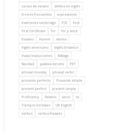
cursos de verano
delitos en inglés
Errores frecuentes
expresiones
exámenes cambridge
FCE
First
First Certificate
for
for y since
frasales
Humor
idioms
Inglés americano
Inglés británico
malas traducciones
Málaga
Navidad
palabra del año
PET
phrasal monday
phrasal verbs
presente perfecto
Presente simple
present perfect
present simple
Proficiency
Relatos
since
so
Tiempos Verbales
UK English
verbos
verbos frasales