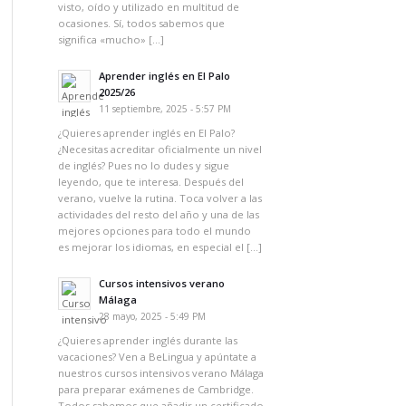
visto, oído y utilizado en multitud de
ocasiones. Sí, todos sabemos que
significa «mucho» […]
Aprender inglés en El Palo
2025/26
11 septiembre, 2025 - 5:57 PM
¿Quieres aprender inglés en El Palo?
¿Necesitas acreditar oficialmente un nivel
de inglés? Pues no lo dudes y sigue
leyendo, que te interesa. Después del
verano, vuelve la rutina. Toca volver a las
actividades del resto del año y una de las
mejores opciones para todo el mundo
es mejorar los idiomas, en especial el […]
Cursos intensivos verano
Málaga
28 mayo, 2025 - 5:49 PM
¿Quieres aprender inglés durante las
vacaciones? Ven a BeLingua y apúntate a
nuestros cursos intensivos verano Málaga
para preparar exámenes de Cambridge.
Todos sabemos que añadir un certificado