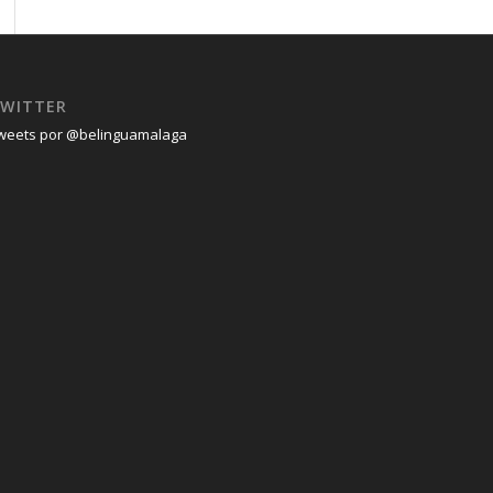
WITTER
weets por @belinguamalaga