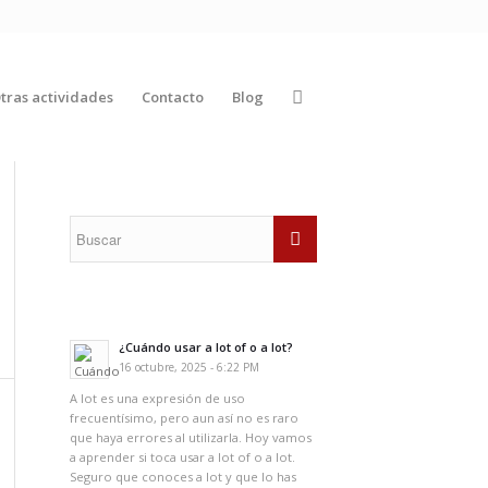
tras actividades
Contacto
Blog
¿Cuándo usar a lot of o a lot?
16 octubre, 2025 - 6:22 PM
A lot es una expresión de uso
frecuentísimo, pero aun así no es raro
que haya errores al utilizarla. Hoy vamos
a aprender si toca usar a lot of o a lot.
Seguro que conoces a lot y que lo has