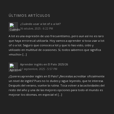
ÚLTIMOS ARTÍCULOS
¿Cuándo usar a lot of o a lot?
16 octubre, 2025 - 6:22 PM
A lot es una expresión de uso frecuentísimo, pero aun así no es raro
que haya errores al utilizarla. Hoy vamos a aprender si toca usar a lot
of o a lot. Seguro que conoces a lot y que lo has visto, oído y
utilizado en multitud de ocasiones. Sí, todos sabemos que significa
«mucho» […]
Aprender inglés en El Palo 2025/26
11 septiembre, 2025 - 5:57 PM
¿Quieres aprender inglés en El Palo? ¿Necesitas acreditar oficialmente
un nivel de inglés? Pues no lo dudes y sigue leyendo, que te interesa.
Después del verano, vuelve la rutina. Toca volver a las actividades del
resto del año y una de las mejores opciones para todo el mundo es
mejorar los idiomas, en especial el […]