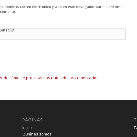
mi nombre, correo electrónico y web en este navegador para la próxima
 comente.
 CAPTCHA
ende cómo se procesan los datos de tus comentarios.
PÁGINAS
T
Inicio
T
Quiénes somos