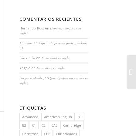
COMENTARIOS RECIENTES
Hernando Ruiz
en
Deportes olímpicos en
inglés
Abraham
en
Superar la primera parte speaking
B1
Luis Utrilla
en
To no avail en inglés
Angela
en
To no avail en inglés
Gregorio Méndez
en
Qué significa no wonder en
inglés
ETIQUETAS
Advanced
American English
B1
B2
C1
C2
CAE
Cambridge
Christmas
CPE
Curiosidades