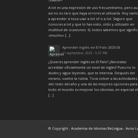
A lot es una expresión de uso frecuentísimo, pero a
así no es raro que haya errores al utilizarla. Hoy vam
a aprender si toca usar a lot of o a lot. Seguro que
conoces a lot y que lo has visto, oído y utilizado en
multitud de ocasiones. Sí, todos sabemos que signific
«mucho» […]
Aprender inglés en El Palo 2025/26
11 septiembre, 2025 - 5:57 PM
¿Quieres aprender inglés en El Palo? ¿Necesitas
acreditar oficialmente un nivel de inglés? Pues no lo
dudes y sigue leyendo, que te interesa. Después del
verano, vuelve la rutina. Toca volver a las actividades
del resto del año y una de las mejores opciones para
todo el mundo es mejorar los idiomas, en especial el
[…]
© Copyright -
Academia de Idiomas BeLingua
-
Aviso L