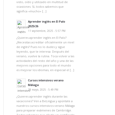
visto, oído y utilizado en multitud de
ocasiones. Sí, todos sabemos que
significa «mucho» […]
Aprender inglés en El Palo
2025/26
11 septiembre, 2025 - 5:57 PM
¿Quieres aprender inglés en El Palo?
¿Necesitas acreditar oficialmente un nivel
de inglés? Pues no lo dudes y sigue
leyendo, que te interesa. Después del
verano, vuelve la rutina. Toca volver a las
actividades del resto del año y una de las
mejores opciones para todo el mundo
es mejorar los idiomas, en especial el […]
Cursos intensivos verano
Málaga
28 mayo, 2025 - 5:49 PM
¿Quieres aprender inglés durante las
vacaciones? Ven a BeLingua y apúntate a
nuestros cursos intensivos verano Málaga
para preparar exámenes de Cambridge.
Todos sabemos que añadir un certificado