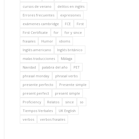
cursos de verano
delitos en inglés
Errores frecuentes
expresiones
exámenes cambridge
FCE
First
First Certificate
for
for y since
frasales
Humor
idioms
Inglés americano
Inglés británico
malas traducciones
Málaga
Navidad
palabra del año
PET
phrasal monday
phrasal verbs
presente perfecto
Presente simple
present perfect
present simple
Proficiency
Relatos
since
so
Tiempos Verbales
UK English
verbos
verbos frasales