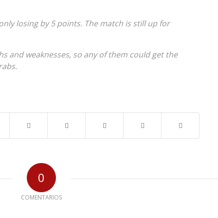
nly losing by 5 points. The match is still up for
ths and weaknesses, so any of them could get the
rabs.
0
COMENTARIOS