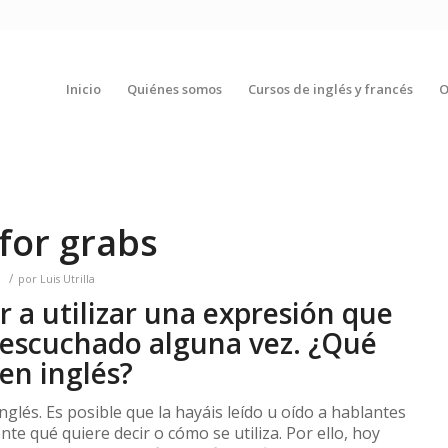
Inicio
Quiénes somos
Cursos de inglés y francés
O
 for grabs
/
o
por
Luis Utrilla
 a utilizar una expresión que
s escuchado alguna vez. ¿Qué
 en inglés?
glés. Es posible que la hayáis leído u oído a hablantes
te qué quiere decir o cómo se utiliza. Por ello, hoy