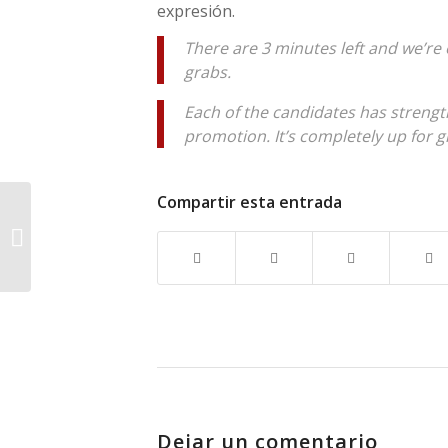
expresión.
There are 3 minutes left and we’re o
grabs.
Each of the candidates has streng
promotion. It’s completely up for g
Compartir esta entrada
Cómo se dice quedar
en inglés
Dejar un comentario