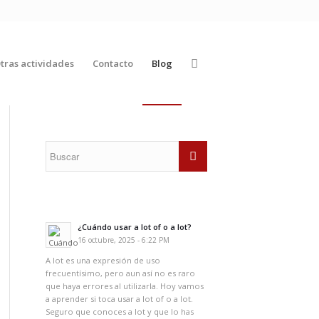
tras actividades
Contacto
Blog
¿Cuándo usar a lot of o a lot?
16 octubre, 2025 - 6:22 PM
A lot es una expresión de uso
frecuentísimo, pero aun así no es raro
que haya errores al utilizarla. Hoy vamos
a aprender si toca usar a lot of o a lot.
Seguro que conoces a lot y que lo has