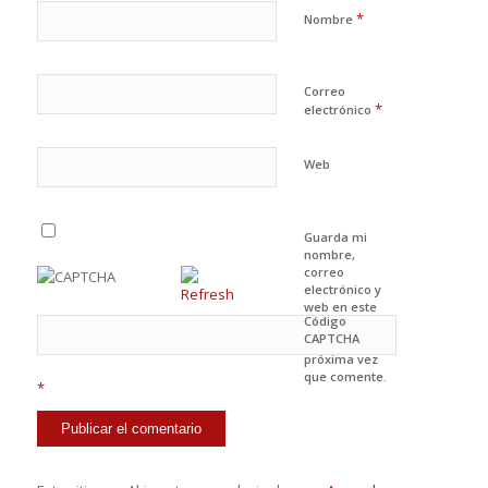
*
Nombre
Correo
*
electrónico
Web
Guarda mi
nombre,
correo
electrónico y
web en este
Código
navegador
CAPTCHA
para la
próxima vez
que comente.
*