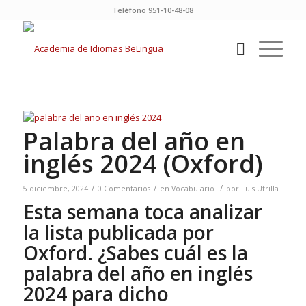
Teléfono 951-10-48-08
Palabra del año en
inglés 2024 (Oxford)
/
/
/
5 diciembre, 2024
0 Comentarios
en
Vocabulario
por
Luis Utrilla
Esta semana toca analizar
la lista publicada por
Oxford. ¿Sabes cuál es la
palabra del año en inglés
2024 para dicho