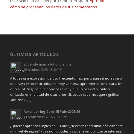
Este sitio usa Akismet para reducir el spam.
Aprende
cómo se procesan los datos de tus comentarios.
ÚLTIMOS ARTÍCULOS
¿Cuándo usar a lot of o a lot?
16 octubre, 2025 - 6:22 PM
A lot es una expresión de uso frecuentísimo, pero aun así no es raro
que haya errores al utilizarla. Hoy vamos a aprender si toca usar a lot
of o a lot. Seguro que conoces a lot y que lo has visto, oído y
utilizado en multitud de ocasiones. Sí, todos sabemos que significa
«mucho» […]
Aprender inglés en El Palo 2025/26
11 septiembre, 2025 - 5:57 PM
¿Quieres aprender inglés en El Palo? ¿Necesitas acreditar oficialmente
un nivel de inglés? Pues no lo dudes y sigue leyendo, que te interesa.