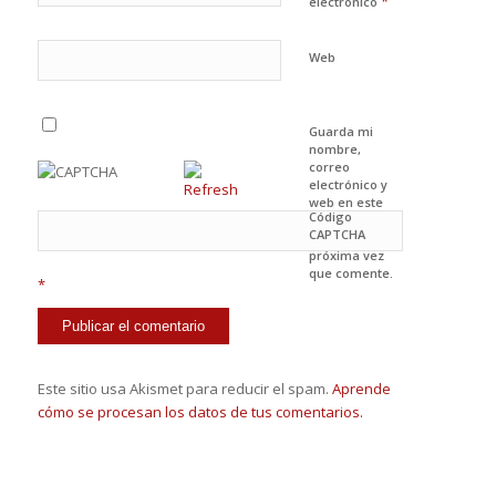
*
electrónico
Web
Guarda mi
nombre,
correo
electrónico y
web en este
Código
navegador
CAPTCHA
para la
próxima vez
que comente.
*
Este sitio usa Akismet para reducir el spam.
Aprende
cómo se procesan los datos de tus comentarios.