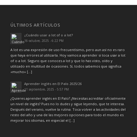
ÚLTIMOS ARTÍCULOS
¿Cuándo usar a lot of o a lot?
16 octubre, 2025 - 6:22 PM
A lot es una expresión de uso frecuentísimo, pero aun así no es raro
que haya errores al utilizarla. Hoy vamos a aprender si toca usar a lot
of o a lot. Seguro que conoces a lot y que lo has visto, oído y
utilizado en multitud de ocasiones. Sí, todos sabemos que significa
«mucho» […]
Aprender inglés en El Palo 2025/26
11 septiembre, 2025 - 5:57 PM
¿Quieres aprender inglés en El Palo? ¿Necesitas acreditar oficialmente
un nivel de inglés? Pues no lo dudes y sigue leyendo, que te interesa.
Después del verano, vuelve la rutina. Toca volver a las actividades del
resto del año y una de las mejores opciones para todo el mundo es
mejorar los idiomas, en especial el […]