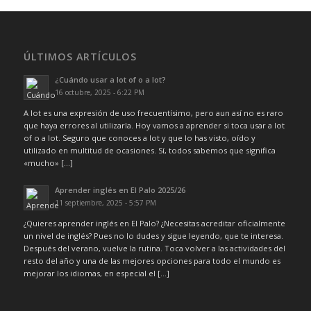
ÚLTIMOS ARTÍCULOS
¿Cuándo usar a lot of o a lot?
16 octubre, 2025 - 6:22 PM
A lot es una expresión de uso frecuentísimo, pero aun así no es raro
que haya errores al utilizarla. Hoy vamos a aprender si toca usar a lot
of o a lot. Seguro que conoces a lot y que lo has visto, oído y
utilizado en multitud de ocasiones. Sí, todos sabemos que significa
«mucho» […]
Aprender inglés en El Palo 2025/26
11 septiembre, 2025 - 5:57 PM
¿Quieres aprender inglés en El Palo? ¿Necesitas acreditar oficialmente
un nivel de inglés? Pues no lo dudes y sigue leyendo, que te interesa.
Después del verano, vuelve la rutina. Toca volver a las actividades del
resto del año y una de las mejores opciones para todo el mundo es
mejorar los idiomas, en especial el […]