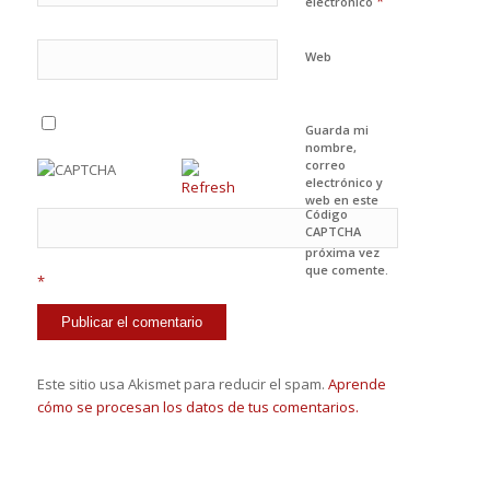
*
electrónico
Web
Guarda mi
nombre,
correo
electrónico y
web en este
Código
navegador
CAPTCHA
para la
próxima vez
que comente.
*
Este sitio usa Akismet para reducir el spam.
Aprende
cómo se procesan los datos de tus comentarios.