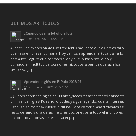
ÚLTIMOS ARTÍCULOS
¿Cuándo usar a lot of o a lot?
16 octubre, 2025 - 6:22 PM
A lot es una expresión de uso frecuentísimo, pero aun así no es raro
que haya errores al utilizarla. Hoy vamos a aprender si toca usar a lot
of o a lot. Seguro que conoces a lot y que lo has visto, oído y
utilizado en multitud de ocasiones. Sí, todos sabemos que significa
«mucho» […]
Aprender inglés en El Palo 2025/26
11 septiembre, 2025 - 5:57 PM
¿Quieres aprender inglés en El Palo? ¿Necesitas acreditar oficialmente
un nivel de inglés? Pues no lo dudes y sigue leyendo, que te interesa.
Después del verano, vuelve la rutina. Toca volver a las actividades del
resto del año y una de las mejores opciones para todo el mundo es
mejorar los idiomas, en especial el […]