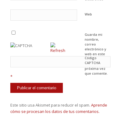
Web
Guarda mi
nombre,
correo
electrónico y
web en este
Código
navegador
CAPTCHA
para la
próxima vez
que comente.
*
Este sitio usa Akismet para reducir el spam.
Aprende
cómo se procesan los datos de tus comentarios.