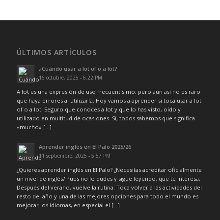
ÚLTIMOS ARTÍCULOS
¿Cuándo usar a lot of o a lot?
16 octubre, 2025 - 6:22 PM
A lot es una expresión de uso frecuentísimo, pero aun así no es raro
que haya errores al utilizarla. Hoy vamos a aprender si toca usar a lot
of o a lot. Seguro que conoces a lot y que lo has visto, oído y
utilizado en multitud de ocasiones. Sí, todos sabemos que significa
«mucho» […]
Aprender inglés en El Palo 2025/26
11 septiembre, 2025 - 5:57 PM
¿Quieres aprender inglés en El Palo? ¿Necesitas acreditar oficialmente
un nivel de inglés? Pues no lo dudes y sigue leyendo, que te interesa.
Después del verano, vuelve la rutina. Toca volver a las actividades del
resto del año y una de las mejores opciones para todo el mundo es
mejorar los idiomas, en especial el […]