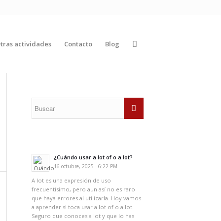
tras actividades
Contacto
Blog
¿Cuándo usar a lot of o a lot?
16 octubre, 2025 - 6:22 PM
A lot es una expresión de uso
frecuentísimo, pero aun así no es raro
que haya errores al utilizarla. Hoy vamos
a aprender si toca usar a lot of o a lot.
Seguro que conoces a lot y que lo has