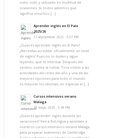
visto, oído y utilizado en multitud de
ocasiones. Sí, todos sabemos que
significa «mucho» […]
Aprender inglés en El Palo
2025/26
11 septiembre, 2025 - 5:57 PM
¿Quieres aprender inglés en El Palo?
¿Necesitas acreditar oficialmente un nivel
de inglés? Pues no lo dudes y sigue
leyendo, que te interesa. Después del
verano, vuelve la rutina. Toca volver a las
actividades del resto del año y una de las
mejores opciones para todo el mundo
es mejorar los idiomas, en especial el […]
Cursos intensivos verano
Málaga
28 mayo, 2025 - 5:49 PM
¿Quieres aprender inglés durante las
vacaciones? Ven a BeLingua y apúntate a
nuestros cursos intensivos verano Málaga
para preparar exámenes de Cambridge.
Todos sabemos que añadir un certificado