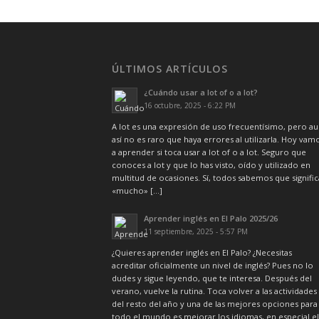
ÚLTIMOS ARTÍCULOS
¿Cuándo usar a lot of o a lot?
16 octubre, 2025 - 6:22 PM
A lot es una expresión de uso frecuentísimo, pero a
así no es raro que haya errores al utilizarla. Hoy vam
a aprender si toca usar a lot of o a lot. Seguro que
conoces a lot y que lo has visto, oído y utilizado en
multitud de ocasiones. Sí, todos sabemos que signific
«mucho» […]
Aprender inglés en El Palo 2025/26
11 septiembre, 2025 - 5:57 PM
¿Quieres aprender inglés en El Palo? ¿Necesitas
acreditar oficialmente un nivel de inglés? Pues no lo
dudes y sigue leyendo, que te interesa. Después del
verano, vuelve la rutina. Toca volver a las actividades
del resto del año y una de las mejores opciones para
todo el mundo es mejorar los idiomas, en especial el