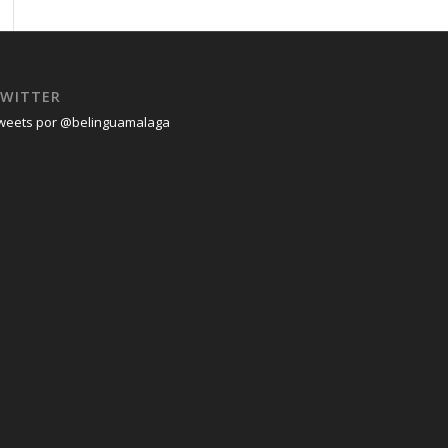
WITTER
weets por @belinguamalaga