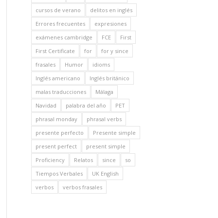
cursos de verano
delitos en inglés
Errores frecuentes
expresiones
exámenes cambridge
FCE
First
First Certificate
for
for y since
frasales
Humor
idioms
Inglés americano
Inglés británico
malas traducciones
Málaga
Navidad
palabra del año
PET
phrasal monday
phrasal verbs
presente perfecto
Presente simple
present perfect
present simple
Proficiency
Relatos
since
so
Tiempos Verbales
UK English
verbos
verbos frasales