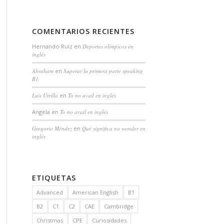
COMENTARIOS RECIENTES
Hernando Ruiz
en
Deportes olímpicos en
inglés
Abraham
en
Superar la primera parte speaking
B1
Luis Utrilla
en
To no avail en inglés
Angela
en
To no avail en inglés
Gregorio Méndez
en
Qué significa no wonder en
inglés
ETIQUETAS
Advanced
American English
B1
B2
C1
C2
CAE
Cambridge
Christmas
CPE
Curiosidades