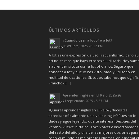
ÚLTIMOS ARTÍCULOS
¿Cuándo usar a lot of o a lot?
16 octubre, 2025 - 6:22 PM
A lot es una expresión de uso frecuentísimo, pero a
así no es raro que haya errores al utilizarla. Hoy vam
a aprender si toca usar a lot of o a lot. Seguro que
conoces a lot y que lo has visto, oído y utilizado en
multitud de ocasiones. Sí, todos sabemos que signific
«mucho» […]
Aprender inglés en El Palo 2025/26
11 septiembre, 2025 - 5:57 PM
¿Quieres aprender inglés en El Palo? ¿Necesitas
acreditar oficialmente un nivel de inglés? Pues no lo
dudes y sigue leyendo, que te interesa. Después del
verano, vuelve la rutina. Toca volver a las actividades
del resto del año y una de las mejores opciones para
todo el mundo es mejorar los idiomas, en especial el