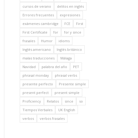
cursos de verano
delitos en inglés
Errores frecuentes
expresiones
exámenes cambridge
FCE
First
First Certificate
for
for y since
frasales
Humor
idioms
Inglés americano
Inglés británico
malas traducciones
Málaga
Navidad
palabra del año
PET
phrasal monday
phrasal verbs
presente perfecto
Presente simple
present perfect
present simple
Proficiency
Relatos
since
so
Tiempos Verbales
UK English
verbos
verbos frasales