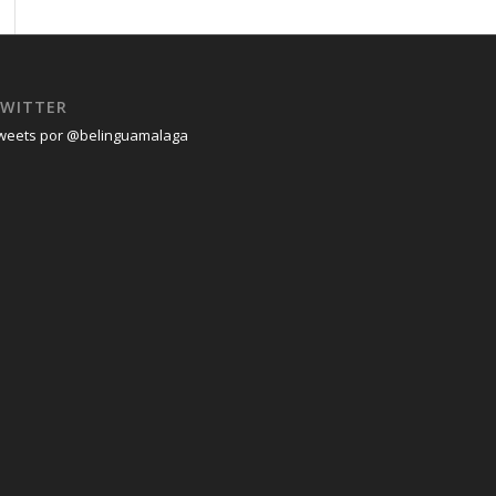
WITTER
weets por @belinguamalaga