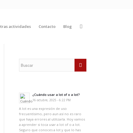
tras actividades
Contacto
Blog
¿Cuándo usar a lot of o a lot?
16 octubre, 2025 - 6:22 PM
A lot es una expresión de uso
frecuentísimo, pero aun así no es raro
que haya errores al utilizarla. Hoy vamos
a aprender si toca usar a lot of o a lot.
Seguro que conoces a lot y que lo has