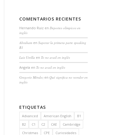
COMENTARIOS RECIENTES
Hernando Ruiz
en
Deportes olímpicos en
inglés
Abraham
en
Superar la primera parte speaking
B1
Luis Utrilla
en
To no avail en inglés
Angela
en
To no avail en inglés
Gregorio Méndez
en
Qué significa no wonder en
inglés
ETIQUETAS
Advanced
American English
B1
B2
C1
C2
CAE
Cambridge
Christmas
CPE
Curiosidades