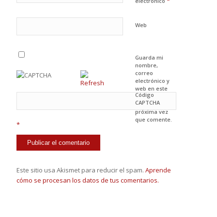
*
electrónico
Web
Guarda mi
nombre,
correo
electrónico y
web en este
Código
navegador
CAPTCHA
para la
próxima vez
que comente.
*
Este sitio usa Akismet para reducir el spam.
Aprende
cómo se procesan los datos de tus comentarios.