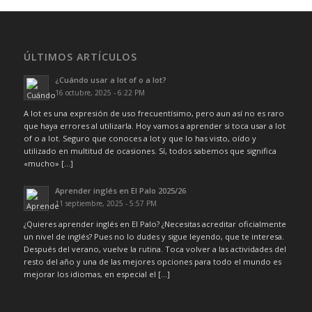
ÚLTIMOS ARTÍCULOS
¿Cuándo usar a lot of o a lot?
16 octubre, 2025 - 6:22 PM
A lot es una expresión de uso frecuentísimo, pero aun así no es raro
que haya errores al utilizarla. Hoy vamos a aprender si toca usar a lot
of o a lot. Seguro que conoces a lot y que lo has visto, oído y
utilizado en multitud de ocasiones. Sí, todos sabemos que significa
«mucho» […]
Aprender inglés en El Palo 2025/26
11 septiembre, 2025 - 5:57 PM
¿Quieres aprender inglés en El Palo? ¿Necesitas acreditar oficialmente
un nivel de inglés? Pues no lo dudes y sigue leyendo, que te interesa.
Después del verano, vuelve la rutina. Toca volver a las actividades del
resto del año y una de las mejores opciones para todo el mundo es
mejorar los idiomas, en especial el […]