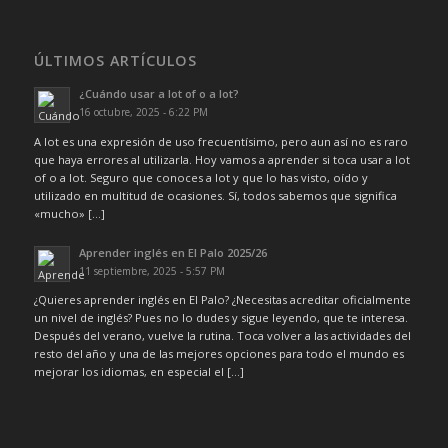
ÚLTIMOS ARTÍCULOS
¿Cuándo usar a lot of o a lot?
16 octubre, 2025 - 6:22 PM
A lot es una expresión de uso frecuentísimo, pero aun así no es raro
que haya errores al utilizarla. Hoy vamos a aprender si toca usar a lot
of o a lot. Seguro que conoces a lot y que lo has visto, oído y
utilizado en multitud de ocasiones. Sí, todos sabemos que significa
«mucho» […]
Aprender inglés en El Palo 2025/26
11 septiembre, 2025 - 5:57 PM
¿Quieres aprender inglés en El Palo? ¿Necesitas acreditar oficialmente
un nivel de inglés? Pues no lo dudes y sigue leyendo, que te interesa.
Después del verano, vuelve la rutina. Toca volver a las actividades del
resto del año y una de las mejores opciones para todo el mundo es
mejorar los idiomas, en especial el […]