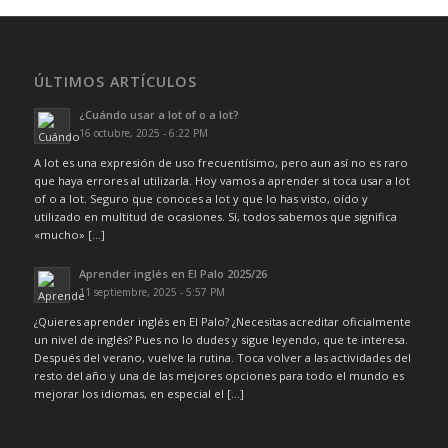
ÚLTIMOS ARTÍCULOS
¿Cuándo usar a lot of o a lot?
16 octubre, 2025 - 6:22 PM
A lot es una expresión de uso frecuentísimo, pero aun así no es raro
que haya errores al utilizarla. Hoy vamos a aprender si toca usar a lot
of o a lot. Seguro que conoces a lot y que lo has visto, oído y
utilizado en multitud de ocasiones. Sí, todos sabemos que significa
«mucho» […]
Aprender inglés en El Palo 2025/26
11 septiembre, 2025 - 5:57 PM
¿Quieres aprender inglés en El Palo? ¿Necesitas acreditar oficialmente
un nivel de inglés? Pues no lo dudes y sigue leyendo, que te interesa.
Después del verano, vuelve la rutina. Toca volver a las actividades del
resto del año y una de las mejores opciones para todo el mundo es
mejorar los idiomas, en especial el […]