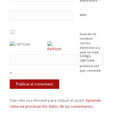
*
electrónico
Web
Guarda mi
nombre,
correo
electrónico y
web en este
Código
navegador
CAPTCHA
para la
próxima vez
que comente.
*
Este sitio usa Akismet para reducir el spam.
Aprende
cómo se procesan los datos de tus comentarios.