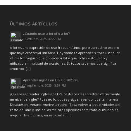
ÚLTIMOS ARTÍCULOS
¿Cuándo usar a lot of o a lot?
16 octubre, 2025 - 6:22 PM
A lot es una expresión de uso frecuentísimo, pero aun así no es raro
que haya errores al utilizarla. Hoy vamos a aprender si toca usar a lot
of o a lot. Seguro que conoces a lot y que lo has visto, oído y
utilizado en multitud de ocasiones. Sí, todos sabemos que significa
«mucho» […]
Aprender inglés en El Palo 2025/26
11 septiembre, 2025 - 5:57 PM
¿Quieres aprender inglés en El Palo? ¿Necesitas acreditar oficialmente
un nivel de inglés? Pues no lo dudes y sigue leyendo, que te interesa.
Después del verano, vuelve la rutina. Toca volver a las actividades del
resto del año y una de las mejores opciones para todo el mundo es
mejorar los idiomas, en especial el […]