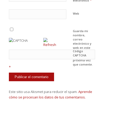
*
electrónico
Web
Guarda mi
nombre,
correo
electrónico y
web en este
Código
navegador
CAPTCHA
para la
próxima vez
que comente.
*
Este sitio usa Akismet para reducir el spam.
Aprende
cómo se procesan los datos de tus comentarios.