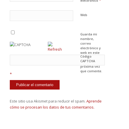
*
electrónico
Web
Guarda mi
nombre,
correo
electrónico y
web en este
Código
navegador
CAPTCHA
para la
próxima vez
que comente.
*
Este sitio usa Akismet para reducir el spam.
Aprende
cómo se procesan los datos de tus comentarios.