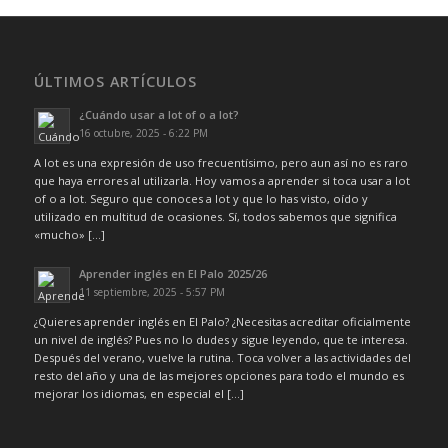
ÚLTIMOS ARTÍCULOS
¿Cuándo usar a lot of o a lot?
16 octubre, 2025 - 6:22 PM
A lot es una expresión de uso frecuentísimo, pero aun así no es raro
que haya errores al utilizarla. Hoy vamos a aprender si toca usar a lot
of o a lot. Seguro que conoces a lot y que lo has visto, oído y
utilizado en multitud de ocasiones. Sí, todos sabemos que significa
«mucho» […]
Aprender inglés en El Palo 2025/26
11 septiembre, 2025 - 5:57 PM
¿Quieres aprender inglés en El Palo? ¿Necesitas acreditar oficialmente
un nivel de inglés? Pues no lo dudes y sigue leyendo, que te interesa.
Después del verano, vuelve la rutina. Toca volver a las actividades del
resto del año y una de las mejores opciones para todo el mundo es
mejorar los idiomas, en especial el […]