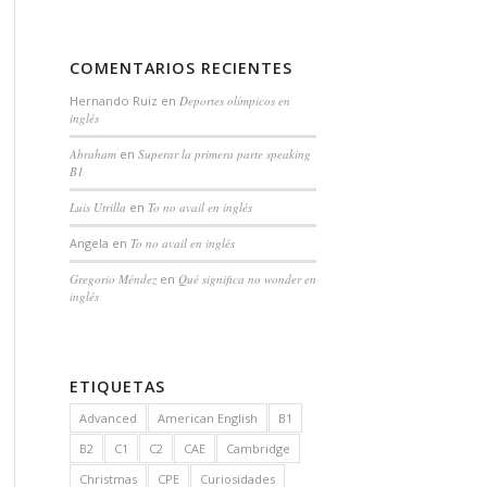
COMENTARIOS RECIENTES
Hernando Ruiz
en
Deportes olímpicos en
inglés
Abraham
en
Superar la primera parte speaking
B1
Luis Utrilla
en
To no avail en inglés
Angela
en
To no avail en inglés
Gregorio Méndez
en
Qué significa no wonder en
inglés
ETIQUETAS
Advanced
American English
B1
B2
C1
C2
CAE
Cambridge
Christmas
CPE
Curiosidades