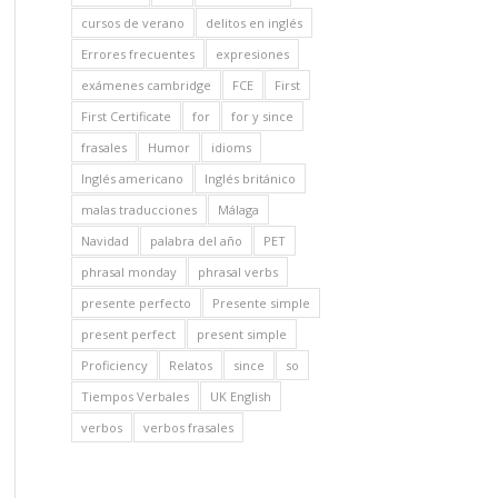
cursos de verano
delitos en inglés
Errores frecuentes
expresiones
exámenes cambridge
FCE
First
First Certificate
for
for y since
frasales
Humor
idioms
Inglés americano
Inglés británico
malas traducciones
Málaga
Navidad
palabra del año
PET
phrasal monday
phrasal verbs
presente perfecto
Presente simple
present perfect
present simple
Proficiency
Relatos
since
so
Tiempos Verbales
UK English
verbos
verbos frasales