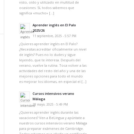
visto, oído y utilizado en multitud de
ocasiones. Sí, todos sabemos que
significa «mucho» […]
Aprender inglés en El Palo
2025/26
11 septiembre, 2025 - 5:57 PM
¿Quieres aprender inglés en El Palo?
¿Necesitas acreditar oficialmente un nivel
de inglés? Pues no lo dudes y sigue
leyendo, que te interesa. Después del
verano, vuelve la rutina. Toca volver a las
actividades del resto del año y una de las
mejores opciones para todo el mundo
es mejorar los idiomas, en especial el […]
Cursos intensivos verano
Málaga
28 mayo, 2025 - 5:49 PM
¿Quieres aprender inglés durante las
vacaciones? Ven a BeLingua y apúntate a
nuestros cursos intensivos verano Málaga
para preparar exámenes de Cambridge.
Todos sabemos que añadir un certificado