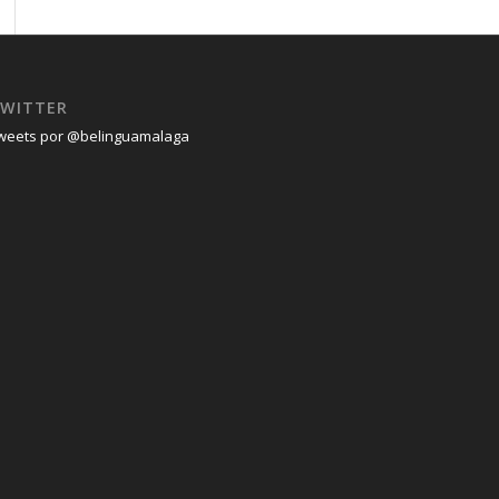
WITTER
weets por @belinguamalaga