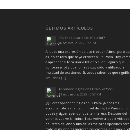
ÚLTIMOS ARTÍCULOS
¿Cuándo usar a lot of o a lot?
16 octubre, 2025 - 6:22 PM
A lot es una expresión de uso frecuentísimo, pero a
así no es raro que haya errores al utilizarla. Hoy vam
a aprender si toca usar a lot of o a lot. Seguro que
conoces a lot y que lo has visto, oído y utilizado en
multitud de ocasiones. Sí, todos sabemos que signific
«mucho» […]
Aprender inglés en El Palo 2025/26
11 septiembre, 2025 - 5:57 PM
¿Quieres aprender inglés en El Palo? ¿Necesitas
acreditar oficialmente un nivel de inglés? Pues no lo
dudes y sigue leyendo, que te interesa. Después del
verano, vuelve la rutina. Toca volver a las actividades
del resto del año y una de las mejores opciones para
todo el mundo es mejorar los idiomas, en especial el