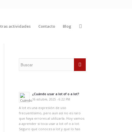
tras actividades
Contacto
Blog
¿Cuándo usar a lot of o a lot?
16 octubre, 2025 - 6:22 PM
A lot es una expresión de uso
frecuentísimo, pero aun así no es raro
que haya errores al utilizarla. Hoy vamos
a aprender si toca usar a lot of o a lot.
Seguro que conoces a lot y que lo has