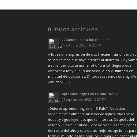
ÚLTIMOS ARTÍCULOS
¿Cuándo usar a lot of o a lot?
16 octubre, 2025 - 6:22 PM
A lot es una expresión de uso frecuentísimo, pero a
así no es raro que haya errores al utilizarla. Hoy vam
a aprender si toca usar a lot of o a lot. Seguro que
conoces a lot y que lo has visto, oído y utilizado en
multitud de ocasiones. Sí, todos sabemos que signific
«mucho» […]
Aprender inglés en El Palo 2025/26
11 septiembre, 2025 - 5:57 PM
¿Quieres aprender inglés en El Palo? ¿Necesitas
acreditar oficialmente un nivel de inglés? Pues no lo
dudes y sigue leyendo, que te interesa. Después del
verano, vuelve la rutina. Toca volver a las actividades
del resto del año y una de las mejores opciones para
todo el mundo es mejorar los idiomas, en especial el