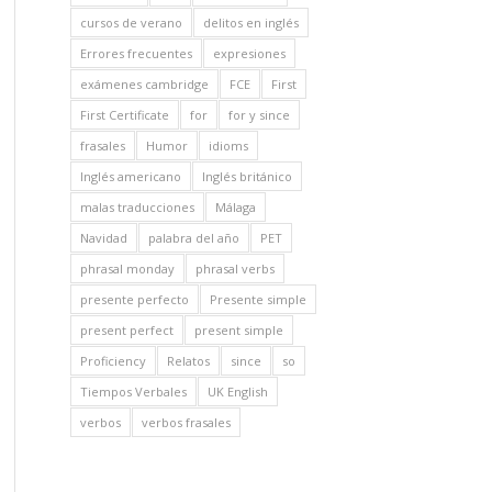
cursos de verano
delitos en inglés
Errores frecuentes
expresiones
exámenes cambridge
FCE
First
First Certificate
for
for y since
frasales
Humor
idioms
Inglés americano
Inglés británico
malas traducciones
Málaga
Navidad
palabra del año
PET
phrasal monday
phrasal verbs
presente perfecto
Presente simple
present perfect
present simple
Proficiency
Relatos
since
so
Tiempos Verbales
UK English
verbos
verbos frasales