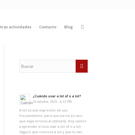
tras actividades
Contacto
Blog
¿Cuándo usar a lot of o a lot?
16 octubre, 2025 - 6:22 PM
A lot es una expresión de uso
frecuentísimo, pero aun así no es raro
que haya errores al utilizarla. Hoy vamos
a aprender si toca usar a lot of o a lot.
Seguro que conoces a lot y que lo has