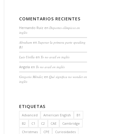
COMENTARIOS RECIENTES
Hernando Ruiz
en
Deportes olímpicos en
inglés
Abraham
en
Superar la primera parte speaking
B1
Luis Utrilla
en
To no avail en inglés
Angela
en
To no avail en inglés
Gregorio Méndez
en
Qué significa no wonder en
inglés
ETIQUETAS
Advanced
American English
B1
B2
C1
C2
CAE
Cambridge
Christmas
CPE
Curiosidades