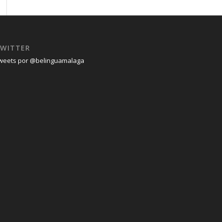
WITTER
weets por @belinguamalaga