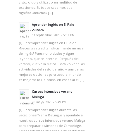
visto, oído y utilizado en multitud de
ocasiones. Sí, todos sabemos que
significa «mucho» […]
Aprender inglés en El Palo
2025/26
11 septiembre, 2025 - 5:57 PM
¿Quieres aprender inglés en El Palo?
¿Necesitas acreditar oficialmente un nivel
de inglés? Pues no lo dudes y sigue
leyendo, que te interesa. Después del
verano, vuelve la rutina. Toca volver a las
actividades del resto del año y una de las
mejores opciones para todo el mundo
es mejorar los idiomas, en especial el […]
Cursos intensivos verano
Málaga
28 mayo, 2025 - 5:49 PM
¿Quieres aprender inglés durante las
vacaciones? Ven a BeLingua y apúntate a
nuestros cursos intensivos verano Málaga
para preparar exámenes de Cambridge.
Todos sabemos que añadir un certificado