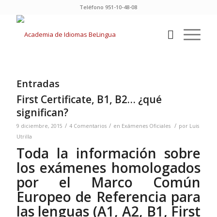
Teléfono 951-10-48-08
Entradas
First Certificate, B1, B2… ¿qué
significan?
/
/
/
9 diciembre, 2015
4 Comentarios
en
Exámenes Oficiales
por
Luis
Utrilla
Toda la información sobre
los exámenes homologados
por el Marco Común
Europeo de Referencia para
las lenguas (A1, A2, B1, First