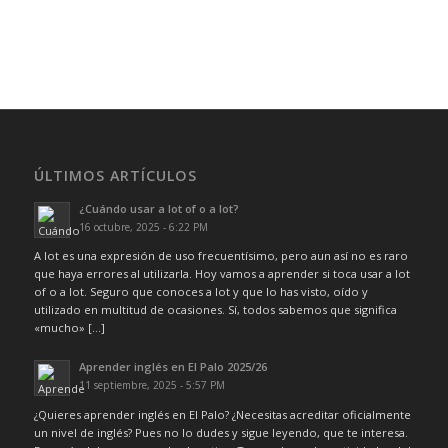
ÚLTIMOS ARTÍCULOS
¿Cuándo usar a lot of o a lot?
16 octubre, 2025 - 6:22 PM
A lot es una expresión de uso frecuentísimo, pero aun así no es raro
que haya errores al utilizarla. Hoy vamos a aprender si toca usar a lot
of o a lot. Seguro que conoces a lot y que lo has visto, oído y
utilizado en multitud de ocasiones. Sí, todos sabemos que significa
«mucho» […]
Aprender inglés en El Palo 2025/26
11 septiembre, 2025 - 5:57 PM
¿Quieres aprender inglés en El Palo? ¿Necesitas acreditar oficialmente
un nivel de inglés? Pues no lo dudes y sigue leyendo, que te interesa.