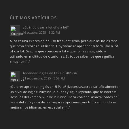
ÚLTIMOS ARTÍCULOS
¿Cuándo usar a lot of o a lot?
16 octubre, 2025 - 6:22 PM
A lot es una expresión de uso frecuentísimo, pero aun así no es raro
que haya errores al utilizarla. Hoy vamos a aprender si toca usar a lot
of o a lot. Seguro que conoces a lot y que lo has visto, oído y
utilizado en multitud de ocasiones. Sí, todos sabemos que significa
«mucho» […]
Aprender inglés en El Palo 2025/26
11 septiembre, 2025 - 5:57 PM
¿Quieres aprender inglés en El Palo? ¿Necesitas acreditar oficialmente
un nivel de inglés? Pues no lo dudes y sigue leyendo, que te interesa.
Después del verano, vuelve la rutina. Toca volver a las actividades del
resto del año y una de las mejores opciones para todo el mundo es
mejorar los idiomas, en especial el […]