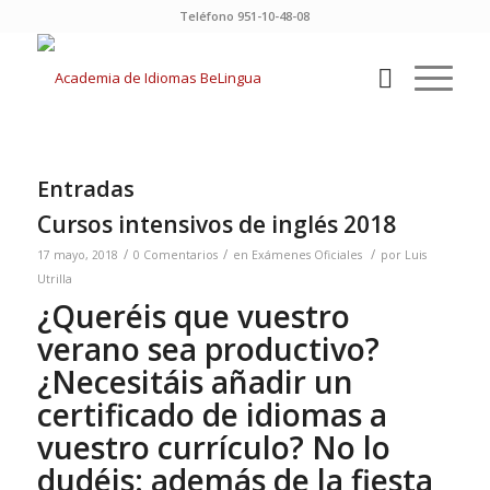
Teléfono 951-10-48-08
Entradas
Cursos intensivos de inglés 2018
/
/
/
17 mayo, 2018
0 Comentarios
en
Exámenes Oficiales
por
Luis
Utrilla
¿Queréis que vuestro
verano sea productivo?
¿Necesitáis añadir un
certificado de idiomas a
vuestro currículo? No lo
dudéis: además de la fiesta