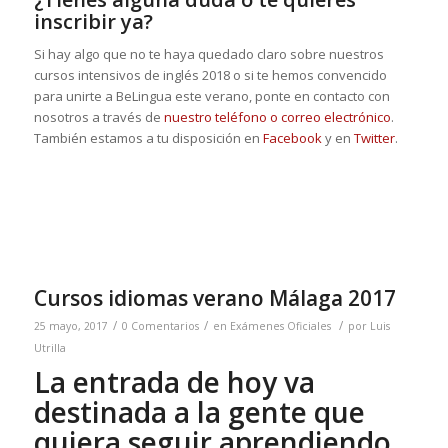
inscribir ya?
Si hay algo que no te haya quedado claro sobre nuestros
cursos intensivos de inglés 2018 o si te hemos convencido
para unirte a BeLingua este verano, ponte en contacto con
nosotros a través de
nuestro teléfono o correo electrónico
.
También estamos a tu disposición en
Facebook
y en
Twitter
.
Cursos idiomas verano Málaga 2017
/
/
/
25 mayo, 2017
0 Comentarios
en
Exámenes Oficiales
por
Luis
Utrilla
La entrada de hoy va
destinada a la gente que
quiera seguir aprendiendo