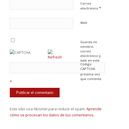
Correo
*
electrónico
Web
Guarda mi
nombre,
correo
electrónico y
web en este
Código
navegador
CAPTCHA
para la
próxima vez
que comente.
*
Este sitio usa Akismet para reducir el spam.
Aprende
cómo se procesan los datos de tus comentarios.