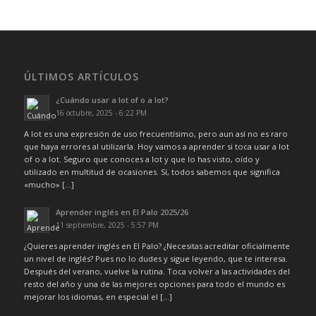
ÚLTIMOS ARTÍCULOS
¿Cuándo usar a lot of o a lot?
16 octubre, 2025 - 6:22 PM
A lot es una expresión de uso frecuentísimo, pero aun así no es raro
que haya errores al utilizarla. Hoy vamos a aprender si toca usar a lot
of o a lot. Seguro que conoces a lot y que lo has visto, oído y
utilizado en multitud de ocasiones. Sí, todos sabemos que significa
«mucho» […]
Aprender inglés en El Palo 2025/26
11 septiembre, 2025 - 5:57 PM
¿Quieres aprender inglés en El Palo? ¿Necesitas acreditar oficialmente
un nivel de inglés? Pues no lo dudes y sigue leyendo, que te interesa.
Después del verano, vuelve la rutina. Toca volver a las actividades del
resto del año y una de las mejores opciones para todo el mundo es
mejorar los idiomas, en especial el […]