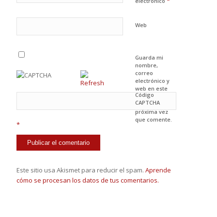
*
electrónico
Web
Guarda mi
nombre,
correo
electrónico y
web en este
Código
navegador
CAPTCHA
para la
próxima vez
que comente.
*
Este sitio usa Akismet para reducir el spam.
Aprende
cómo se procesan los datos de tus comentarios.