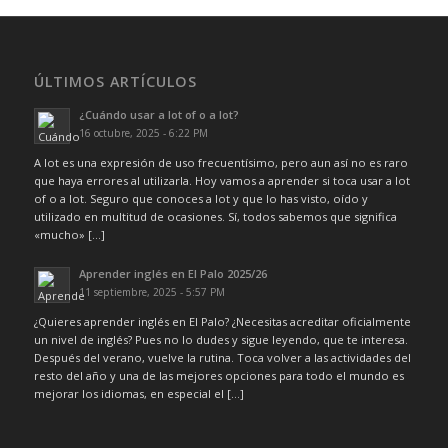
ÚLTIMOS ARTÍCULOS
¿Cuándo usar a lot of o a lot?
16 octubre, 2025 - 6:22 PM
A lot es una expresión de uso frecuentísimo, pero aun así no es raro
que haya errores al utilizarla. Hoy vamos a aprender si toca usar a lot
of o a lot. Seguro que conoces a lot y que lo has visto, oído y
utilizado en multitud de ocasiones. Sí, todos sabemos que significa
«mucho» […]
Aprender inglés en El Palo 2025/26
11 septiembre, 2025 - 5:57 PM
¿Quieres aprender inglés en El Palo? ¿Necesitas acreditar oficialmente
un nivel de inglés? Pues no lo dudes y sigue leyendo, que te interesa.
Después del verano, vuelve la rutina. Toca volver a las actividades del
resto del año y una de las mejores opciones para todo el mundo es
mejorar los idiomas, en especial el […]