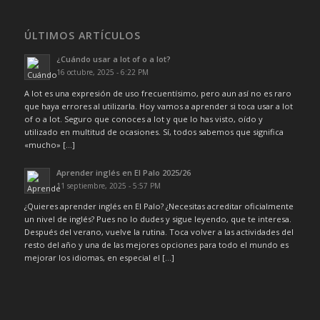
ÚLTIMOS ARTÍCULOS
¿Cuándo usar a lot of o a lot?
16 octubre, 2025 - 6:22 PM
A lot es una expresión de uso frecuentísimo, pero aun así no es raro
que haya errores al utilizarla. Hoy vamos a aprender si toca usar a lot
of o a lot. Seguro que conoces a lot y que lo has visto, oído y
utilizado en multitud de ocasiones. Sí, todos sabemos que significa
«mucho» […]
Aprender inglés en El Palo 2025/26
11 septiembre, 2025 - 5:57 PM
¿Quieres aprender inglés en El Palo? ¿Necesitas acreditar oficialmente
un nivel de inglés? Pues no lo dudes y sigue leyendo, que te interesa.
Después del verano, vuelve la rutina. Toca volver a las actividades del
resto del año y una de las mejores opciones para todo el mundo es
mejorar los idiomas, en especial el […]