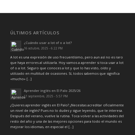
ÚLTIMOS ARTÍCULOS
¿Cuándo usar a lot of o a lot?
16 octubre, 2025 - 6:22 PM
A lot es una expresión de uso frecuentísimo, pero aun así no es raro
que haya errores al utilizarla. Hoy vamos a aprender si toca usar a lot
of o a lot. Seguro que conoces a lot y que lo has visto, oído y
utilizado en multitud de ocasiones. Sí, todos sabemos que significa
«mucho» […]
Aprender inglés en El Palo 2025/26
11 septiembre, 2025 - 5:57 PM
¿Quieres aprender inglés en El Palo? ¿Necesitas acreditar oficialmente
un nivel de inglés? Pues no lo dudes y sigue leyendo, que te interesa.
Después del verano, vuelve la rutina. Toca volver a las actividades del
resto del año y una de las mejores opciones para todo el mundo es
mejorar los idiomas, en especial el […]