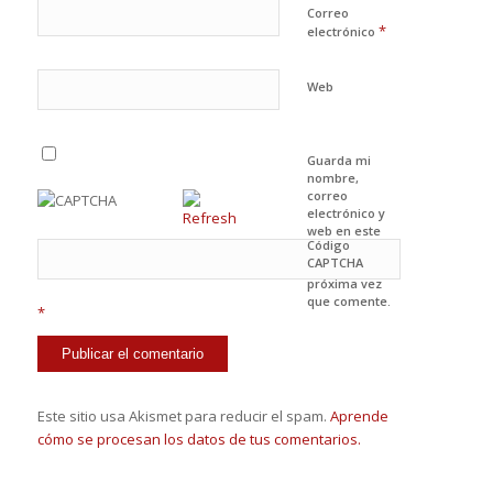
Correo
*
electrónico
Web
Guarda mi
nombre,
correo
electrónico y
web en este
Código
navegador
CAPTCHA
para la
próxima vez
que comente.
*
Este sitio usa Akismet para reducir el spam.
Aprende
cómo se procesan los datos de tus comentarios.