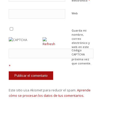
*
electrónico
Web
Guarda mi
nombre,
correo
electrónico y
web en este
Código
navegador
CAPTCHA
para la
próxima vez
que comente.
*
Este sitio usa Akismet para reducir el spam.
Aprende
cómo se procesan los datos de tus comentarios.