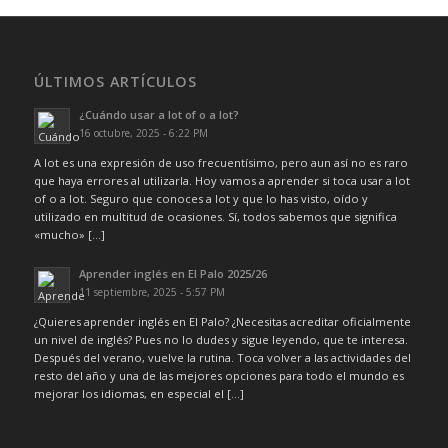
ÚLTIMOS ARTÍCULOS
¿Cuándo usar a lot of o a lot?
16 octubre, 2025 - 6:22 PM
A lot es una expresión de uso frecuentísimo, pero aun así no es raro
que haya errores al utilizarla. Hoy vamos a aprender si toca usar a lot
of o a lot. Seguro que conoces a lot y que lo has visto, oído y
utilizado en multitud de ocasiones. Sí, todos sabemos que significa
«mucho» […]
Aprender inglés en El Palo 2025/26
11 septiembre, 2025 - 5:57 PM
¿Quieres aprender inglés en El Palo? ¿Necesitas acreditar oficialmente
un nivel de inglés? Pues no lo dudes y sigue leyendo, que te interesa.
Después del verano, vuelve la rutina. Toca volver a las actividades del
resto del año y una de las mejores opciones para todo el mundo es
mejorar los idiomas, en especial el […]